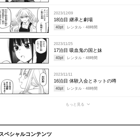
2023/12/09
18泊目 継承と劇場
40
pt
レンタル・
48
時間
2023/11/25
17泊目 吸血鬼の国と妹
40
pt
レンタル・
48
時間
2023/11/11
16泊目 体験入会とネットの噂
40
pt
レンタル・
48
時間
もっと見る
スペシャルコンテンツ