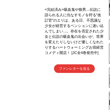
<完結済み>吸血鬼や狼男…伝説に
語られる人に仇なすモノを狩る“改
訂官”のエリは、ある日、不思議な
少女が経営するペンションに迷い込
んでしまい…。存在を否定された少
女と伝説の吸血鬼の出会いが、世界
を変えたりしないけど優しくなれた
りするハートウォーミングお宿経営
コメディ開店！ [JC全4巻発売中]
ファンレターを送る