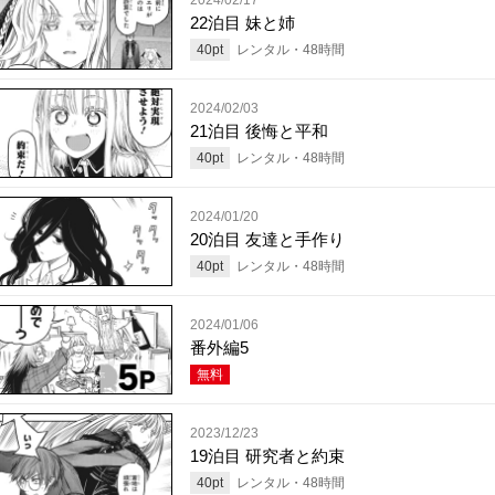
22泊目 妹と姉
40
pt
レンタル・
48
時間
2024/02/03
21泊目 後悔と平和
40
pt
レンタル・
48
時間
2024/01/20
20泊目 友達と手作り
40
pt
レンタル・
48
時間
2024/01/06
番外編5
無料
2023/12/23
19泊目 研究者と約束
40
pt
レンタル・
48
時間