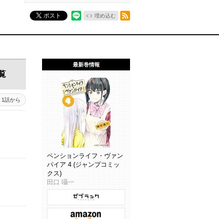
RSSフィード
ポスト
埋め込む
最新巻情報
覧
1話から
ペンションライフ・ヴァン
パイア 4 (ジャンプコミッ
クス)
田口 囁一