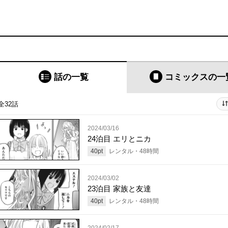
話の一覧
コミックス
の一
全32話
2024/03/16
24泊目 エリとニカ
40
pt
レンタル・
48
時間
2024/03/02
23泊目 家族と友達
40
pt
レンタル・
48
時間
2024/02/17