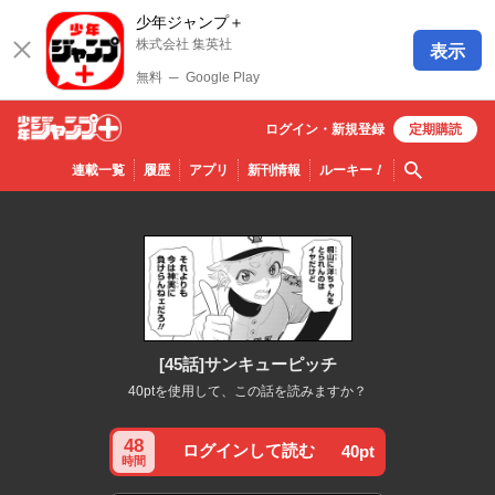
少年ジャンプ＋
株式会社 集英社
表示
無料
─
Google Play
ログイン・
新規
登録
定期購読
少年ジ
検索
連載一覧
履歴
アプリ
新刊情報
ルーキー
！
ャンプ
＋
[45話]サンキューピッチ
40ptを使用して、この話を読みますか？
48
ログインして読む
40pt
時間