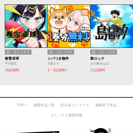
話
コミックス
話
コミックス
話
コミックス
春雷卓球
シバつき物件
島ロック
平方昌宏
大森えす
まの瀬/みはる
18話無料
1～5話無料！
11話無料
TOPへ
連載作品一覧
読み切りシリーズ
連載終了作品
コミックス最新情報