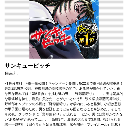
サンキューピッチ
住吉九
<1巻分無料！>※一挙公開！キャンペーン期間：8/22まで※ <隔週火曜更新！
最新2話無料>6月、神奈川県の高校球児の間で、ある噂が囁かれていた。夜
な夜な現れては「3球勝負」を挑む謎の男、「野球部狩り」――。男は驚異的
な豪速球を持ち、勝負に負けたことがないという!! 県立横浜霜葩高等学校、
野球部キャプテンの小堀は「野球部狩り」が学内にいると推測。小堀は悲願
の甲子園出場のため、男を勧誘しようと自ら囮となることを決めた。そして
その夜、グラウンドに「野球部狩り」が現れる!! だが、男には野球ができな
い“ある秘密”があって……。 高校3年、最後の大会まで3週間、投げられる
球――3球?! 9回ウラから始まる野球譚、試合開始（プレイボール）!! [JC7