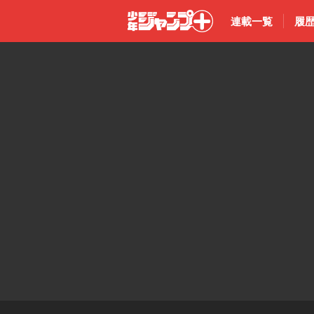
連載一覧
履
少年ジャン
プ＋