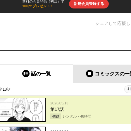
無料の会員登録（初回）で
新規会員登録する
100pt プレゼント！
シェアして応援し
話の一覧
コミックス
の一
全18話
2026/05/13
第17話
40
pt
レンタル・
48
時間