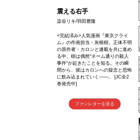
震える右手
染谷リキ/羽田豊隆
<完結済み>人気漫画『東京クライ
ム』の作画担当・灰根樹。正体不明
の原作者・カロンと連載を共に進め
る中、樹は偶然“ネーム通りの殺人
事件”が起きたことを知る。その瞬
間から、彼はカロンへの疑念と恐怖
に飲み込まれていく――。 [JC全2
巻発売中]
ファンレターを送る