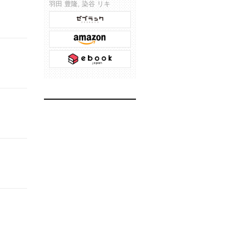
羽田 豊隆, 染谷 リキ