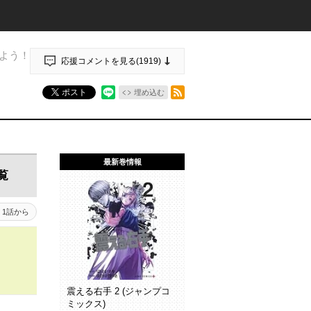
よう！
応援コメントを見る(
1919
)
RSSフィード
ポスト
埋め込む
最新巻情報
覧
1話から
震える右手 2 (ジャンプコ
ミックス)