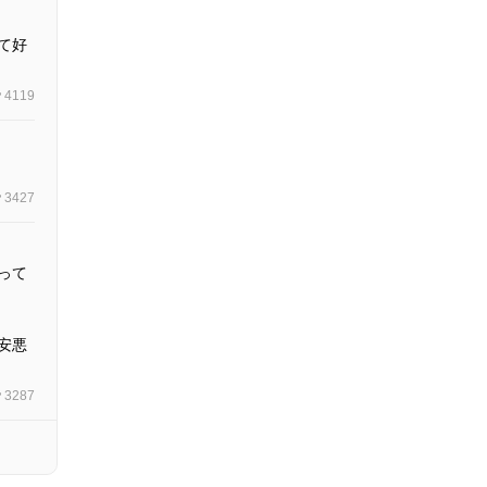
て好
4119
3427
って
安悪
3287