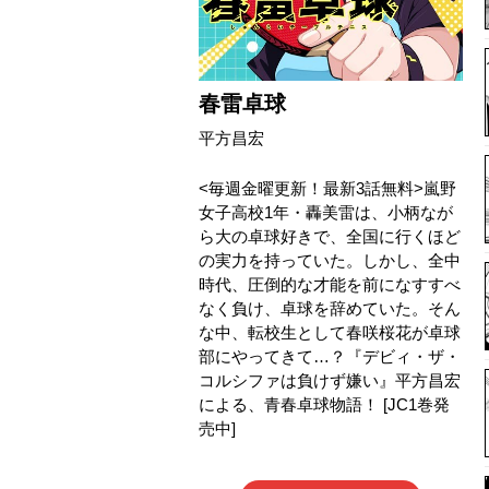
春雷卓球
平方昌宏
<毎週金曜更新！最新3話無料>嵐野
女子高校1年・轟美雷は、小柄なが
ら大の卓球好きで、全国に行くほど
の実力を持っていた。しかし、全中
時代、圧倒的な才能を前になすすべ
なく負け、卓球を辞めていた。そん
な中、転校生として春咲桜花が卓球
部にやってきて…？『デビィ・ザ・
コルシファは負けず嫌い』平方昌宏
による、青春卓球物語！ [JC1巻発
売中]