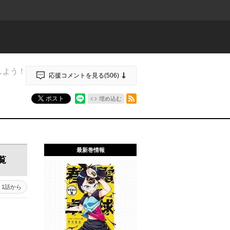
しよう！
応援コメントを見る(
506
)
RSSフィード
ポスト
埋め込む
最新巻情報
覧
1話から