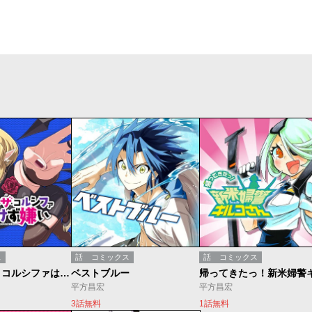
ス
話
コミックス
話
コミックス
デビィ・ザ・コルシファは負けず嫌い
ベストブルー
平方昌宏
平方昌宏
3話無料
1話無料