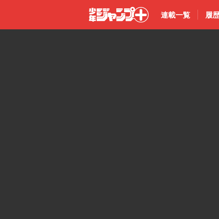
連載一覧
履
少年ジャン
プ＋