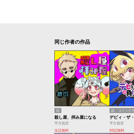
同じ作者の作品
話
話
コミック
殺し屋、拝み屋になる
平方昌宏
平方昌宏
全話無料
88話無料