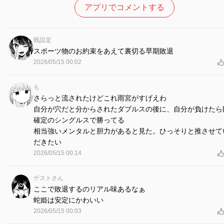
アプリでコメントする
既設定
スポーツ物のお約束をあえて裏切る早期敗退
2026/05/15 00:02
も
さらっと流されたけどこれ雨宮がすげえわ
自分が穴だと分からされたダブルスの後に、自分が負けたら
確定のシングルスで勝ってる
相当強いメンタルと胆力があると見た。ひっそりと推させて
だきたい
2026/05/15 00:14
ゲストさん
ここで敗退するのリアル味あるなぁ
蛇姫は安定にかわいい
2026/05/15 00:03