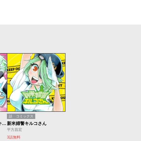
話
コミックス
帰ってきたっ！新米婦警キルコさん
新米婦警キルコさん
平方昌宏
3話無料