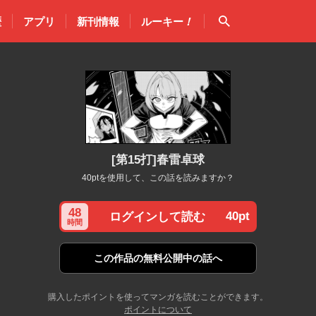
検索
歴
アプリ
新刊情報
ルーキー
！
[第15打]春雷卓球
40ptを使用して、この話を読みますか？
48
40pt
ログインして読む
時間
この作品の
無料公開中の話へ
購入したポイントを使ってマンガを読むことができます。
ポイントについて