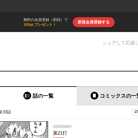
無料の会員登録（初回）で
新規会員登録する
100pt プレゼント！
シェアして応援
話の一覧
コミックス
の一
全33話
2026/08/07
第21打