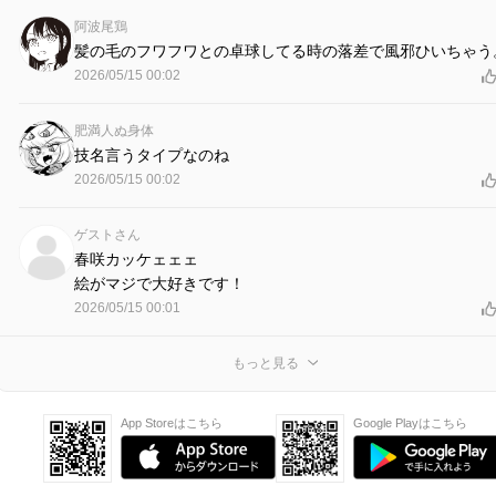
阿波尾鶏
髪の毛のフワフワとの卓球してる時の落差で風邪ひいちゃう
2026/05/15 00:02
肥満人ぬ身体
技名言うタイプなのね
2026/05/15 00:02
ゲストさん
春咲カッケェェェ
絵がマジで大好きです！
2026/05/15 00:01
もっと見る
App Storeはこちら
Google Playはこちら