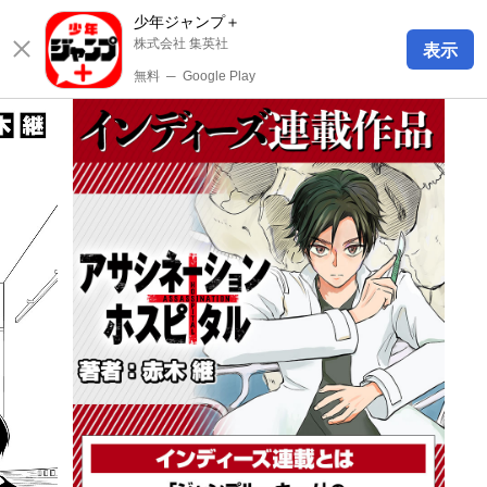
少年ジャンプ＋
株式会社 集英社
表示
無料
─
Google Play