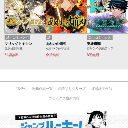
話
コミックス
話
話
コミックス
マリッジトキシン
あわいの焔刃
英雄機関
静脈/依田瑞稀
丸梅千代子/溶五郎
蔡河ケイ/高橋アキラ
54話無料
全話無料
8話無料
TOPへ
連載作品一覧
読み切りシリーズ
連載終了作品
コミックス最新情報