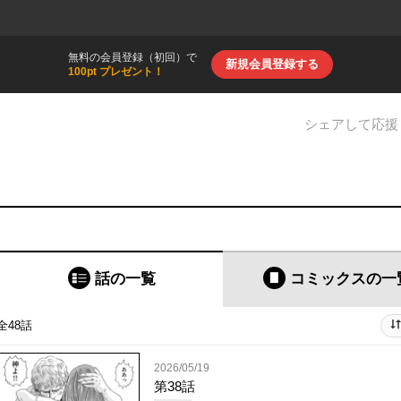
無料の会員登録（初回）で
新規会員登録する
100pt プレゼント！
シェアして応援
話の一覧
コミックス
の一
全48話
2026/05/19
第38話