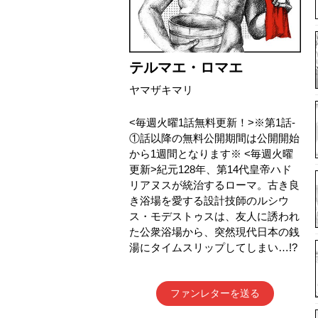
テルマエ・ロマエ
ヤマザキマリ
<毎週火曜1話無料更新！>※第1話-
①話以降の無料公開期間は公開開始
から1週間となります※ <毎週火曜
更新>紀元128年、第14代皇帝ハド
リアヌスが統治するローマ。古き良
き浴場を愛する設計技師のルシウ
ス・モデストゥスは、友人に誘われ
た公衆浴場から、突然現代日本の銭
湯にタイムスリップしてしまい…!?
ファンレターを送る