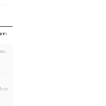
ます）
機能は
119