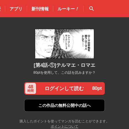
検索
歴
アプリ
新刊情報
ルーキー
！
[第4話-①]テルマエ・ロマエ
80ptを使用して、この話を読みますか？
48
80pt
ログインして読む
時間
この作品の
無料公開中の話へ
購入したポイントを使ってマンガを読むことができます。
ポイントについて