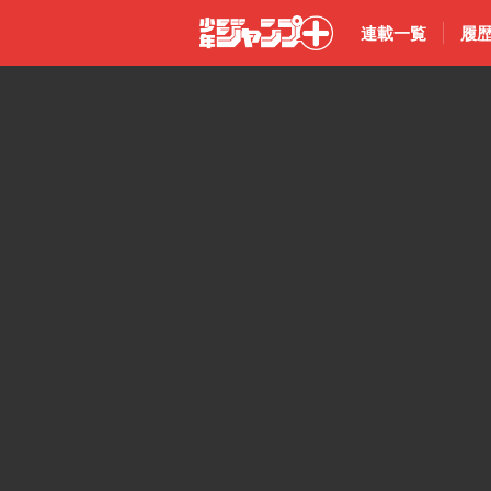
連載一覧
履
少年ジャン
プ＋