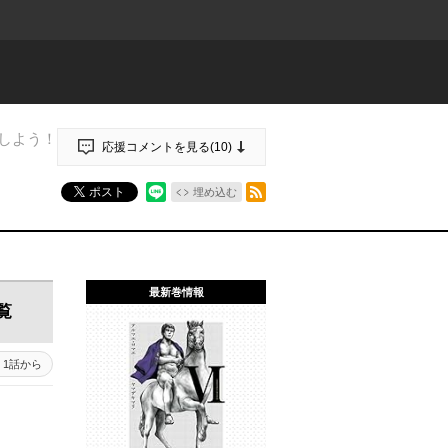
しよう！
応援コメントを見る(
10
)
RSSフィード
ポスト
埋め込む
最新巻情報
覧
1話から