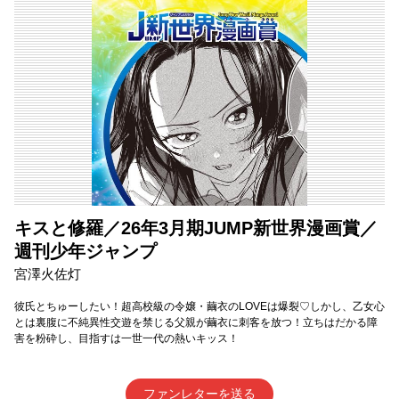
キスと修羅／26年3月期JUMP新世界漫画賞／
週刊少年ジャンプ
宮澤火佐灯
彼氏とちゅーしたい！超高校級の令嬢・繭衣のLOVEは爆裂♡しかし、乙女心
とは裏腹に不純異性交遊を禁じる父親が繭衣に刺客を放つ！立ちはだかる障
害を粉砕し、目指すは一世一代の熱いキッス！
ファンレターを送る