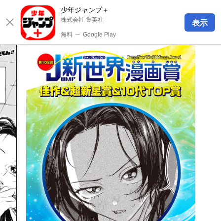
少年ジャンプ＋
株式会社 集英社
表示
無料
─
Google Play