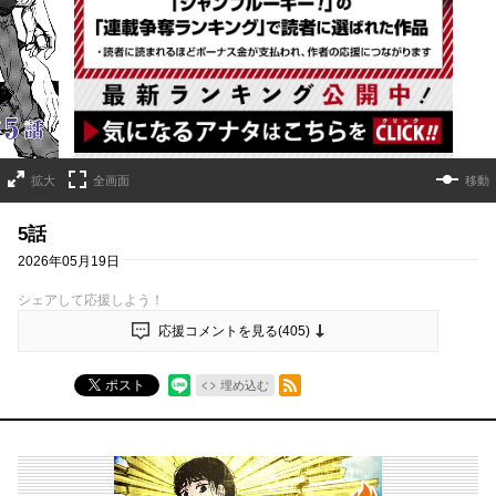
詳細ページへのリンク
拡大
全画面
移動
5話
2026年05月19日
シェアして応援しよう！
応援コメントを見る(
405
)
RSSフィード
ポスト
埋め込む