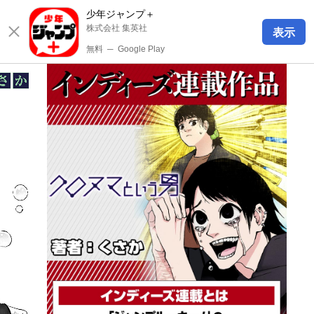
少年ジャンプ＋
株式会社 集英社
表示
無料
─
Google Play