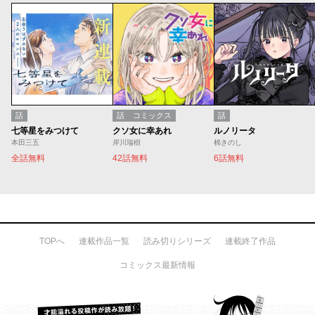
話
話
コミックス
話
七等星をみつけて
クソ女に幸あれ
ルノリータ
本田三五
岸川瑞樹
棉きのし
全話無料
42話無料
6話無料
TOPへ
連載作品一覧
読み切りシリーズ
連載終了作品
コミックス最新情報