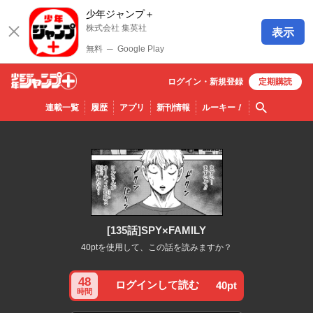
少年ジャンプ＋
株式会社 集英社
表示
無料
─
Google Play
ログイン・
新規
登録
定期購読
少年ジ
検索
連載一覧
履歴
アプリ
新刊情報
ルーキー
！
ャンプ
＋
[135話]SPY×FAMILY
40ptを使用して、この話を読みますか？
48
ログインして読む
40pt
時間