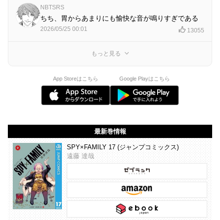
NBTSRS
ちち、胃からあまりにも愉快な音が鳴りすぎである
2026/05/25 00:01
13055
もっと見る
App Storeはこちら
Google Playはこちら
最新巻情報
SPY×FAMILY 17 (ジャンプコミックス)
遠藤 達哉