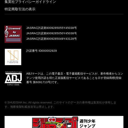
集英社プライバシーガイドライン
特定商取引法の表示
JASRAC許諾第9009285055Y45038号
JASRAC許諾第9009285050Y45038号
JASRAC許諾第9009285049Y43128号
許諾番号 ID000002929
ABJマークは、この電子書店・電子書籍配信サービスが、著作権者からコン
テンツ使用許諾を得た正規版配信サービスであることを示す登録商標(登録
番号 第6091713号)です。
©
SHUEISHA Inc
. All rights reserved. このサイトのデータの著作権は集英社が保有しま
す。無断複製転載放送等は禁止します。