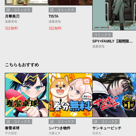
話
コミックス
話
コミックス
月華美刃
TISTA
遠藤達哉
遠藤達哉
3話無料
3話無料
コミックス
SPY×FAMILY【期間限定無料】
遠藤達哉
こちらもおすすめ
話
コミックス
話
コミックス
話
コミックス
春雷卓球
シバつき物件
サンキューピッチ
平方昌宏
大森えす
住吉九