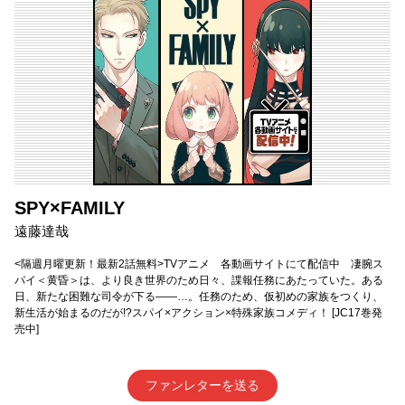
SPY×FAMILY
遠藤達哉
<隔週月曜更新！最新2話無料>TVアニメ 各動画サイトにて配信中 凄腕ス
パイ＜黄昏＞は、より良き世界のため日々、諜報任務にあたっていた。ある
日、新たな困難な司令が下る――…。任務のため、仮初めの家族をつくり、
新生活が始まるのだが!?スパイ×アクション×特殊家族コメディ！ [JC17巻発
売中]
ファンレターを送る