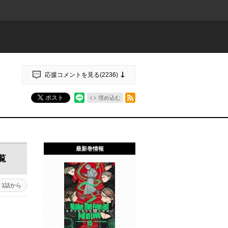
応援コメントを見る(
2236
)
RSSフィード
ポスト
埋め込む
最新巻情報
覧
1話から