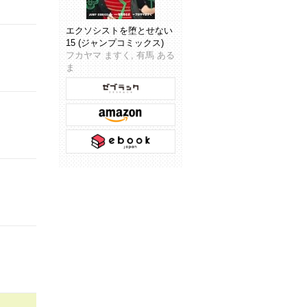
エクソシストを堕とせない
15 (ジャンプコミックス)
フカヤマ ますく, 有馬 ある
ま