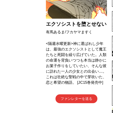
エクソシストを堕とせない
有馬あるま/フカヤマますく
<隔週水曜更新>神に選ばれし少年
は、最強のエクソシストとして魔王
たちと死闘を繰り広げていた。人類
の命運を背負いつつも本当は静かに
お菓子作りをしていたい、そんな彼
に訪れた一人の少女との出会い…。
これは壮絶な聖戦の中で芽吹いた、
恋と希望の物語。 [JC15巻発売中]
ファンレターを送る