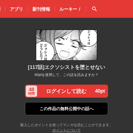
検索
歴
アプリ
新刊情報
ルーキー
！
[117話]エクソシストを堕とせない
40ptを使用して、この話を読みますか？
48
40pt
ログインして読む
時間
この作品の
無料公開中の話へ
購入したポイントを使ってマンガを読むことができます。
ポイントについて