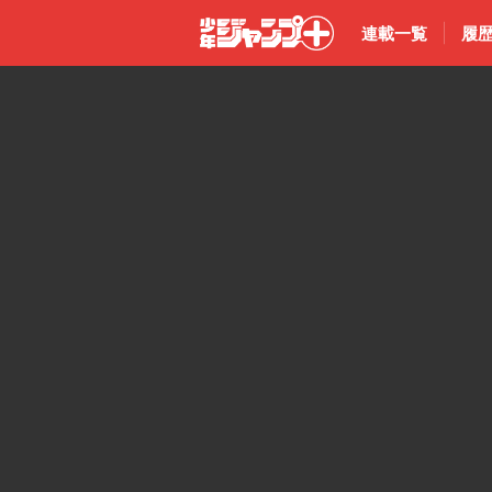
連載一覧
履
少年ジャン
プ＋