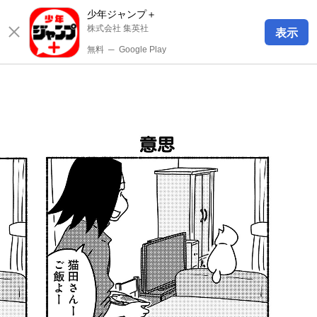
少年ジャンプ＋
株式会社 集英社
表示
無料
─
Google Play