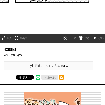
拡大
全画面
作る
移動
4268回
2026年05月29日
応援コメントを見る(
79
)
RSSフィード
ポスト
埋め込む