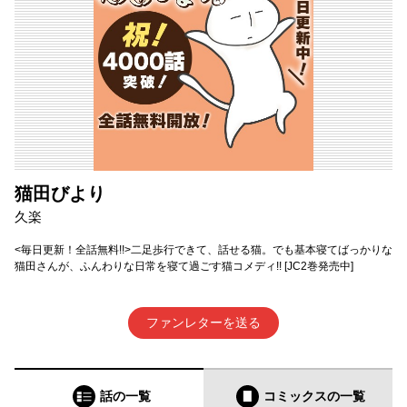
猫田びより
久楽
<毎日更新！全話無料!!>二足歩行できて、話せる猫。でも基本寝てばっかりな
猫田さんが、ふんわりな日常を寝て過ごす猫コメディ!! [JC2巻発売中]
ファンレターを送る
話の一覧
コミックス
の一覧