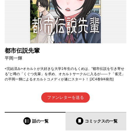
都市伝説先輩
平岡一輝
<完結済み>オカルトが大好きな大学1年生のもくめは、"都市伝説を引き寄せ
る"と噂の「くぐつ先輩」を求め、オカルトサークルに入るが――？「雀児」
の平岡一輝によるオカルトコメディが遂にスタート！ [JC4巻9/4発売]
ファンレターを送る
話の一覧
コミックス
の一覧