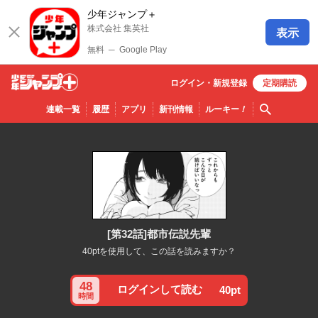
少年ジャンプ＋
株式会社 集英社
表示
無料
─
Google Play
ログイン・
新規
登録
定期購読
少年ジ
検索
連載一覧
履歴
アプリ
新刊情報
ルーキー
！
ャンプ
＋
[第32話]都市伝説先輩
40ptを使用して、この話を読みますか？
48
ログインして読む
40pt
時間