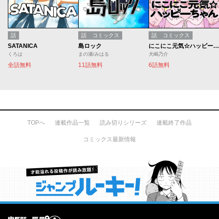
話
話
コミックス
話
コミックス
SATANICA
島ロック
にこにこ元気☆ハッピーちゃん
くろは
まの瀬/みはる
犬嶋乃介
全話無料
11話無料
6話無料
TOPへ
連載作品一覧
読み切りシリーズ
連載終了作品
コミックス最新情報
才能溢れる投稿作が読み放題！ ジャンプルーキー！