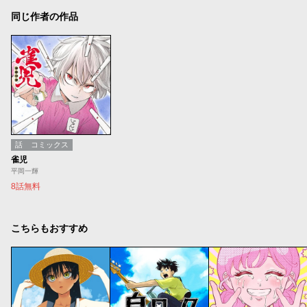
同じ作者の作品
話
コミックス
雀児
平岡一輝
8話無料
こちらもおすすめ