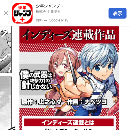
少年ジャンプ＋
株式会社 集英社
表示
無料
─
Google Play