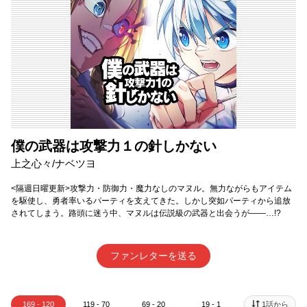
僕の武器は攻撃力１の針しかない
上之心々/ナベツヨ
<隔週日曜更新>攻撃力・防御力・魔力なしのマヌル。無力ながらもアイテム
を駆使し、勇者率いるパーティを支えてきた。しかし突如パーティから追放
されてしまう。路頭に迷う中、マヌルは伝説級の武器と出会うが――…!?
ファンレターを送る
169 - 120
119 - 70
69 - 20
19 - 1
1話から