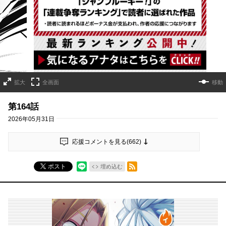
詳細ページへのリンク
拡大
全画面
移動
第164話
2026年05月31日
応援コメントを見る(
662
)
RSSフィード
ポスト
埋め込む