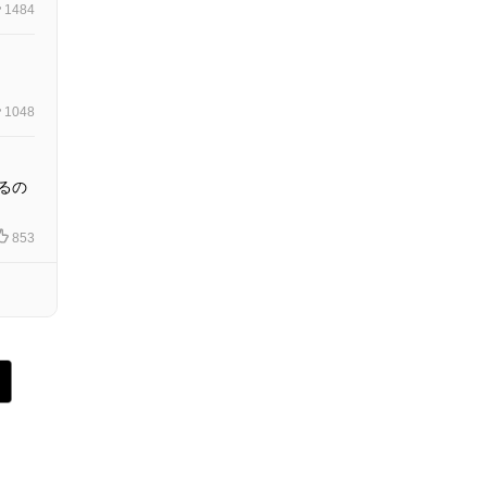
1484
1048
るの
853