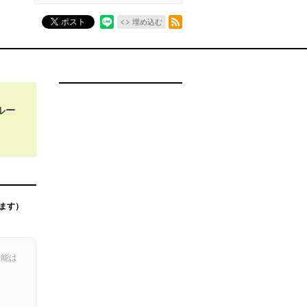
RSSフィード
ポスト
埋め込む
ルー
ます）
機能は