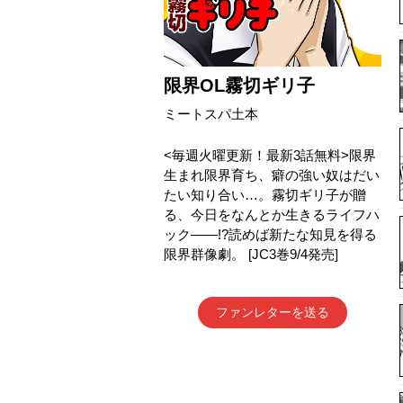
限界OL霧切ギリ子
ミートスパ土本
<毎週火曜更新！最新3話無料>限界
生まれ限界育ち、癖の強い奴はだい
たい知り合い…。霧切ギリ子が贈
る、今日をなんとか生きるライフハ
ック――!?読めば新たな知見を得る
限界群像劇。 [JC3巻9/4発売]
ファンレターを送る