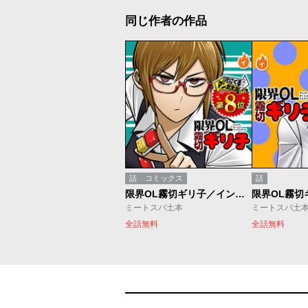
同じ作者の作品
話
コミックス
話
限界OL霧切ギリ子／インディーズ版
ミートスパ土本
ミートスパ土
全話無料
全話無料