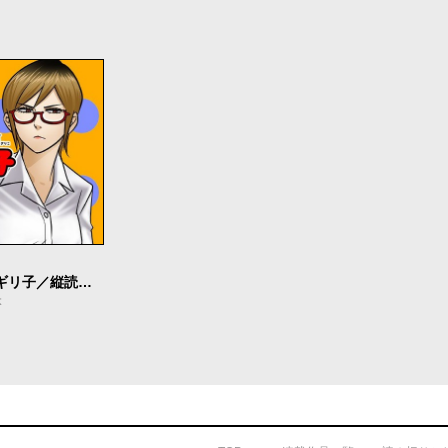
限界OL霧切ギリ子／縦読み版
本