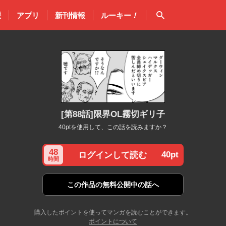
検索
歴
アプリ
新刊情報
ルーキー
！
[第88話]限界OL霧切ギリ子
40ptを使用して、この話を読みますか？
48
40pt
ログインして読む
時間
この作品の
無料公開中の話へ
購入したポイントを使ってマンガを読むことができます。
ポイントについて