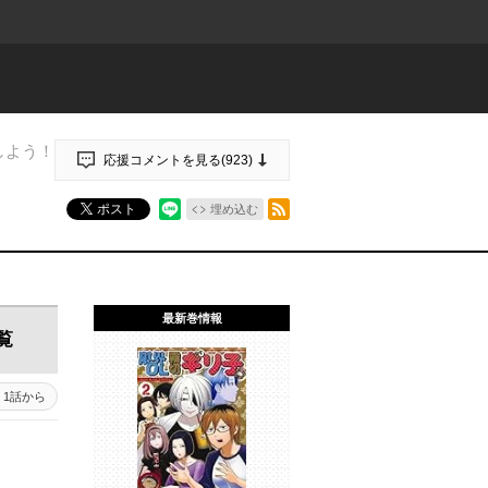
しよう！
応援コメントを見る(
923
)
RSSフィード
ポスト
埋め込む
最新巻情報
覧
1話から