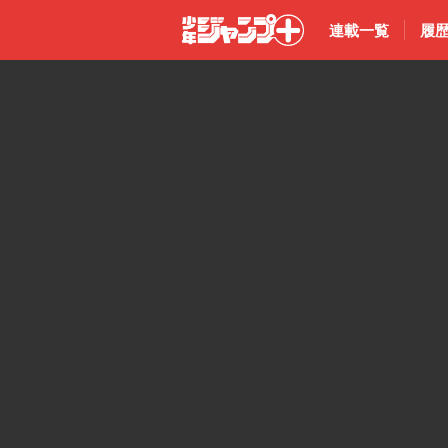
連載一覧
履
少年ジャン
プ＋