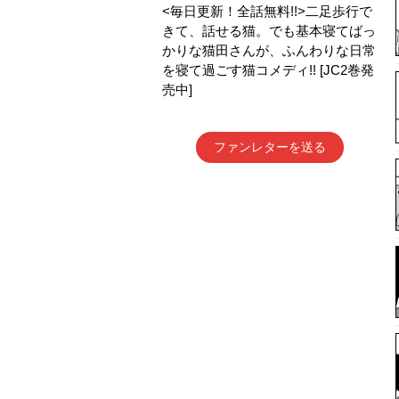
<毎日更新！全話無料!!>二足歩行で
きて、話せる猫。でも基本寝てばっ
かりな猫田さんが、ふんわりな日常
を寝て過ごす猫コメディ!! [JC2巻発
売中]
ファンレターを送る