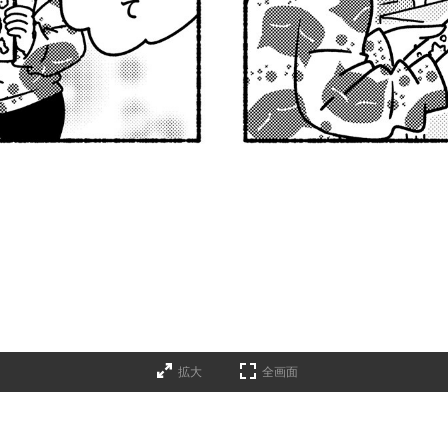
拡大
全画面