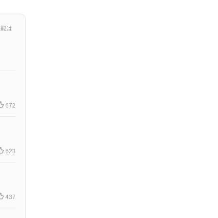
機能は
672
623
437