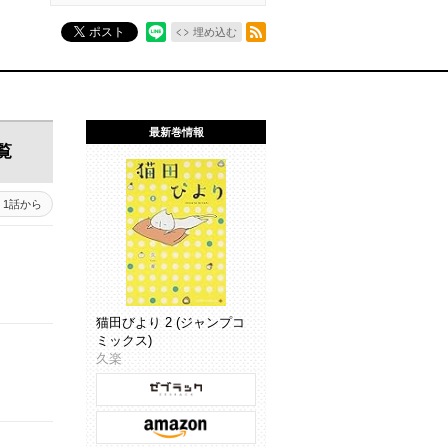
RSSフィード
ポスト
埋め込む
最新巻情報
覧
3 - 3744
1話から
3743 - 3644
3643 - 3544
3543 - 3444
3443 - 3344
3343 - 32
猫田びより 2 (ジャンプコ
ミックス)
久楽