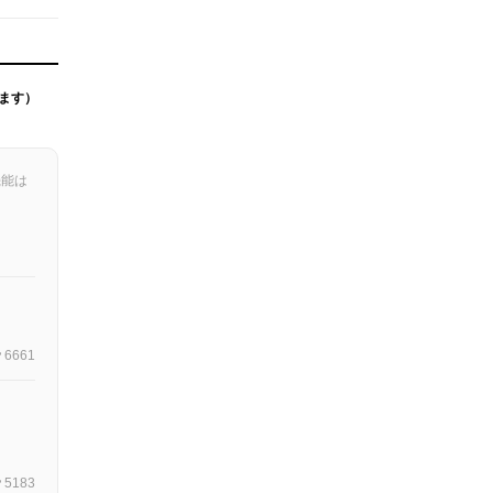
ます）
機能は
6661
5183