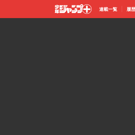
連載一覧
履
少年ジャン
プ＋