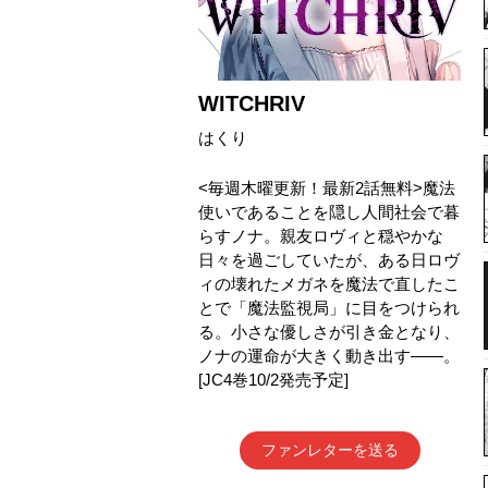
WITCHRIV
はくり
<毎週木曜更新！最新2話無料>魔法
使いであることを隠し人間社会で暮
らすノナ。親友ロヴィと穏やかな
日々を過ごしていたが、ある日ロヴ
ィの壊れたメガネを魔法で直したこ
とで「魔法監視局」に目をつけられ
る。小さな優しさが引き金となり、
ノナの運命が大きく動き出す――。
[JC4巻10/2発売予定]
ファンレターを送る