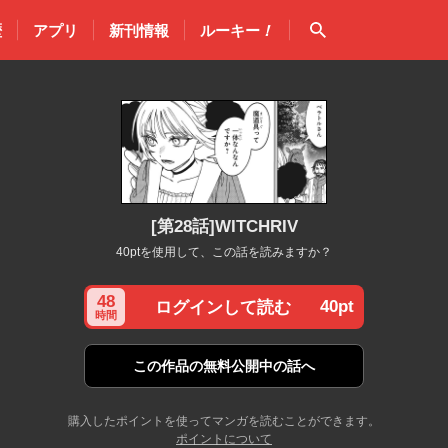
検索
歴
アプリ
新刊情報
ルーキー
！
[第28話]WITCHRIV
40ptを使用して、この話を読みますか？
48
40pt
ログインして読む
時間
この作品の
無料公開中の話へ
購入したポイントを使ってマンガを読むことができます。
ポイントについて