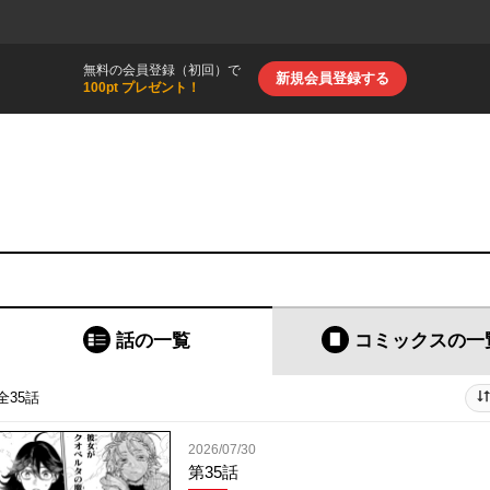
無料の会員登録（初回）で
新規会員登録する
100pt プレゼント！
話の一覧
コミックス
の一
全35話
2026/07/30
第35話