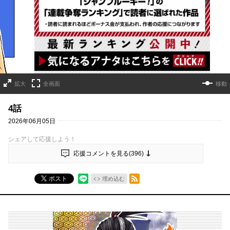
詳細ページへのリンク
拡大
全画面
移動
4話
2026年06月05日
シェアして応援しよう！
応援コメントを見る(
396
)
RSSフィード
ポスト
埋め込む