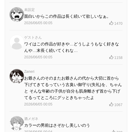
未設定
面白いからこの作品は長く続いて欲しいなぁ。
2026/06/05 00:05
1470
ゲストさん
ワイはこの作品が好きや…どうしようもなく好きな
んや…末長く続いてくれな…
2026/06/05 00:05
1158
Zaneri
お爺さんのそのまたお爺さんの代から大切に首から
下げてきてるっていう古臭い御守り(失礼)を、ちゃん
と そんな年齢の子供が自分も肌身離さず首から下げ
てるってところにグッときちゃったよ
2026/06/05 00:05
1067
酒メガネ
カラーの男前はさぞかし美しいのう
2026/06/05 00:04