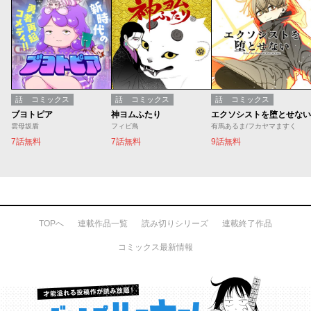
話
コミックス
話
コミックス
話
コミックス
ブヨトピア
神ヨムふたり
エクソシストを堕とせない
雲母坂盾
フィビ鳥
有馬あるま/フカヤマますく
7話無料
7話無料
9話無料
TOPへ
連載作品一覧
読み切りシリーズ
連載終了作品
コミックス最新情報