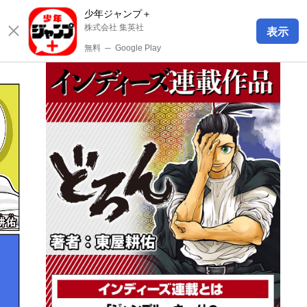
少年ジャンプ＋
株式会社 集英社
表示
無料
─
Google Play