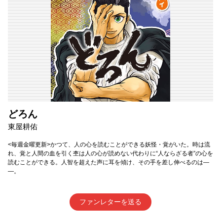
どろん
東屋耕佑
<毎週金曜更新>かつて、人の心を読むことができる妖怪・覚がいた。時は流
れ、覚と人間の血を引く杢は人の心が読めない代わりに“人ならざる者”の心を
読むことができる。人智を超えた声に耳を傾け、その手を差し伸べるのは―
―。
ファンレターを送る