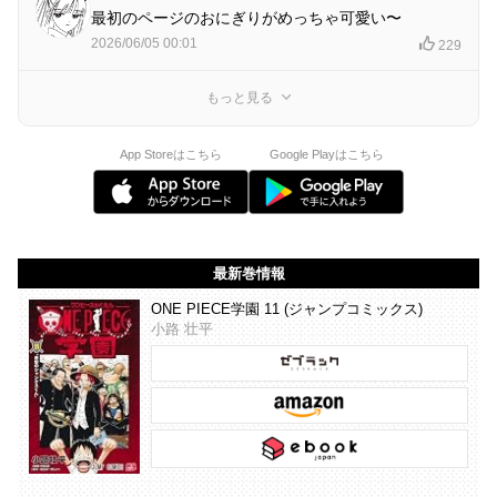
最初のページのおにぎりがめっちゃ可愛い〜
2026/06/05 00:01
229
もっと見る
App Storeはこちら
Google Playはこちら
最新巻情報
ONE PIECE学園 11 (ジャンプコミックス)
小路 壮平