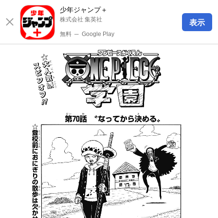
少年ジャンプ＋
株式会社 集英社
表示
無料
─
Google Play