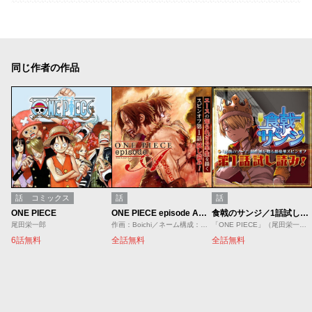
同じ作者の作品
話
コミックス
話
話
ONE PIECE
ONE PIECE episode A／1話試し読み
食戟のサンジ／1話試し読み
尾田栄一郎
作画：Boichi／ネーム構成：石山諒／原作：尾田栄一郎／原案：「ONE PIECE novel A」ひなたしょう／浜崎達也
「ONE PIECE」（尾田栄一郎）より／ストーリー：附田祐斗／作画：佐伯俊／協力：森崎友紀
6話無料
全話無料
全話無料