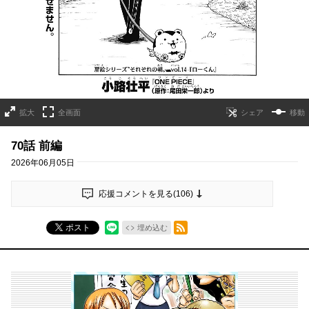
拡大
全画面
移動
70話 前編
2026年06月05日
応援コメントを見る(
106
)
RSSフィード
ポスト
埋め込む