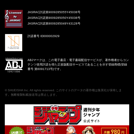
JASRAC許諾第9009285055Y45038号
JASRAC許諾第9009285050Y45038号
JASRAC許諾第9009285049Y43128号
許諾番号 ID000002929
ABJマークは、この電子書店・電子書籍配信サービスが、著作権者からコン
テンツ使用許諾を得た正規版配信サービスであることを示す登録商標(登録
番号 第6091713号)です。
©
SHUEISHA Inc
. All rights reserved. このサイトのデータの著作権は集英社が保有しま
す。無断複製転載放送等は禁止します。