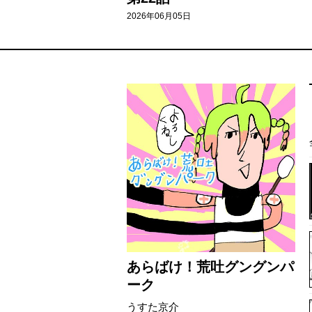
2026年06月05日
あらばけ！荒吐グングンパ
ーク
うすた京介