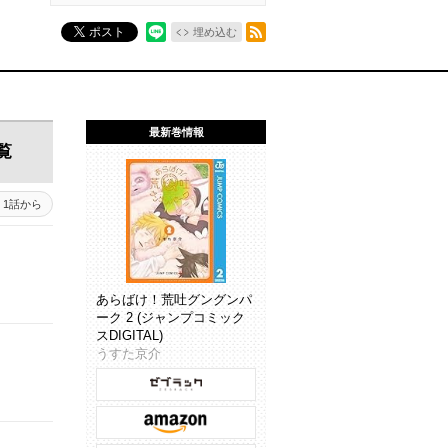
RSSフィード
ポスト
埋め込む
最新巻情報
覧
1話から
あらばけ！荒吐グングンパ
ーク 2 (ジャンプコミック
スDIGITAL)
うすた京介