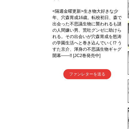
<隔週金曜更新>生き物大好きな少
年、穴森胃成16歳。転校初日、森で
出会った不思議生物に襲われるも謎
の人間嫌い男、荒吐グンゼに助けら
れる。その出会いが穴森胃成を怒涛
の学園生活へと巻き込んでいく!? う
すた京介、渾身の不思議生物ギャグ
開幕――!! [JC2巻発売中]
ファンレターを送る