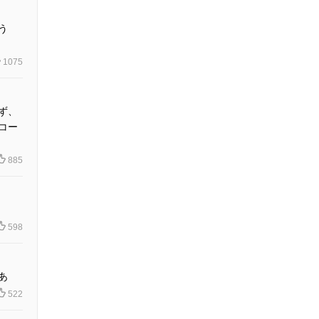
う
1075
ず、
コー
885
598
あ
522