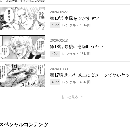
2026/02/27
第19話 南風を吹かすヤツ
40
pt
レンタル・
48
時間
2026/02/13
第18話 最後に念願叶うヤツ
40
pt
レンタル・
48
時間
2026/01/30
第17話 思った以上にダメージでかいヤツ
40
pt
レンタル・
48
時間
もっと見る
スペシャルコンテンツ