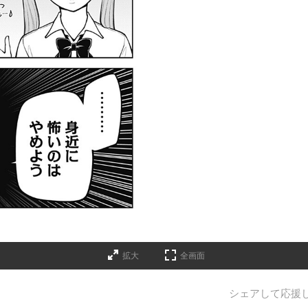
拡大
全画面
シェアして応援