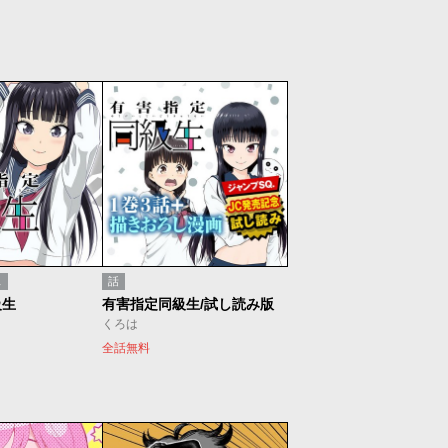
ス
話
級生
有害指定同級生/試し読み版
くろは
全話無料