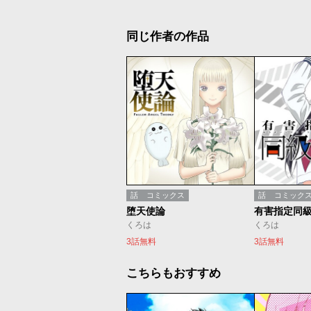
同じ作者の作品
話
コミックス
話
コミック
堕天使論
有害指定同
くろは
くろは
3話無料
3話無料
こちらもおすすめ