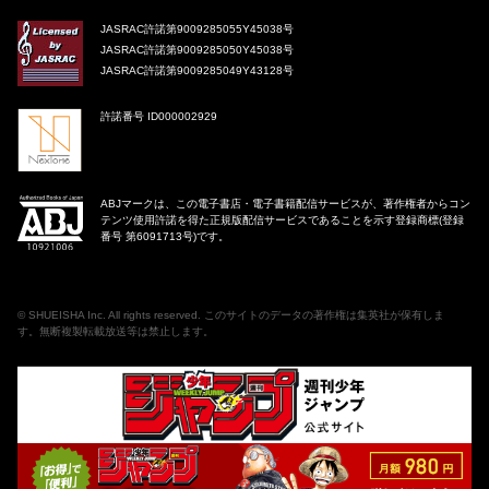
JASRAC許諾第9009285055Y45038号
JASRAC許諾第9009285050Y45038号
JASRAC許諾第9009285049Y43128号
許諾番号 ID000002929
ABJマークは、この電子書店・電子書籍配信サービスが、著作権者からコン
テンツ使用許諾を得た正規版配信サービスであることを示す登録商標(登録
番号 第6091713号)です。
©
SHUEISHA Inc
. All rights reserved. このサイトのデータの著作権は集英社が保有しま
す。無断複製転載放送等は禁止します。