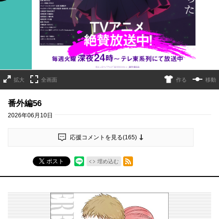
詳細ページへのリンク
拡大
全画面
作る
移動
番外編56
2026年06月10日
応援コメントを見る(
165
)
RSSフィード
ポスト
埋め込む