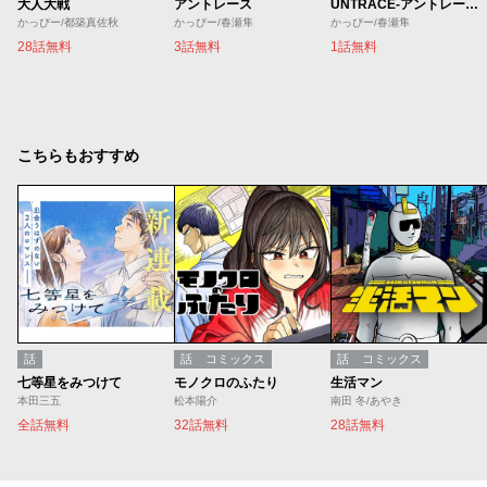
大人大戦
アントレース
UNTRACE-アントレース-／ネーム版
かっぴー/都築真佐秋
かっぴー/春瀬隼
かっぴー/春瀬隼
28話無料
3話無料
1話無料
こちらもおすすめ
話
話
コミックス
話
コミックス
七等星をみつけて
モノクロのふたり
生活マン
本田三五
松本陽介
南田 冬/あやき
全話無料
32話無料
28話無料