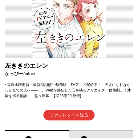
左ききのエレン
かっぴー/nifuni
<毎週水曜更新！最新2話無料>原作版 TVアニメ配信中！ 天才になれなか
った全ての人へ――…。Webが熱狂した心を抉るクリエイター群像劇…！才
能を巡る物語――堂々開幕。 [JC26巻9/4発売]
ファンレターを送る