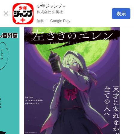
少年ジャンプ＋
株式会社 集英社
表示
無料
─
Google Play