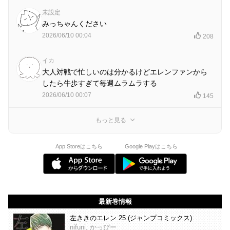
未設定
みっちゃんください
2026/06/10 00:04
208
イカ
大人対戦で忙しいのは分かるけどエレンファンから
したら牛歩すぎて毎週ムラムラする
2026/06/10 00:07
145
もっと見る
App Storeはこちら
Google Playはこちら
最新巻情報
左ききのエレン 25 (ジャンプコミックス)
nifuni, かっぴー