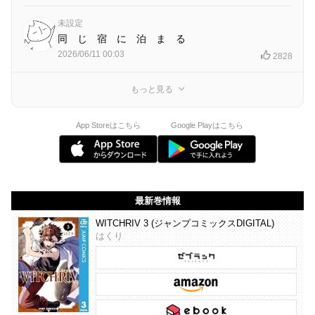
未設定
同 じ 宿 に 泊 ま る
2026/06/11 00:03
2828
もっと見る
App Storeはこちら
Google Playはこちら
最新巻情報
WITCHRIV 3 (ジャンプコミックスDIGITAL)
はくり