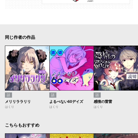
同じ作者の作品
話
話
話
メリリララリリ
よるべない60デイズ
感情の雷雷
はくり
はくり
はくり
こちらもおすすめ