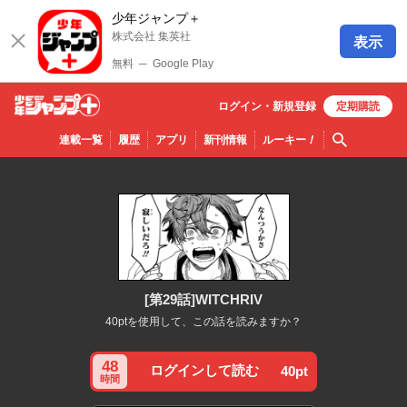
少年ジャンプ＋
株式会社 集英社
表示
無料
─
Google Play
ログイン・
新規
登録
定期購読
少年ジ
検索
連載一覧
履歴
アプリ
新刊情報
ルーキー
！
ャンプ
＋
[第29話]WITCHRIV
40ptを使用して、この話を読みますか？
48
ログインして読む
40pt
時間