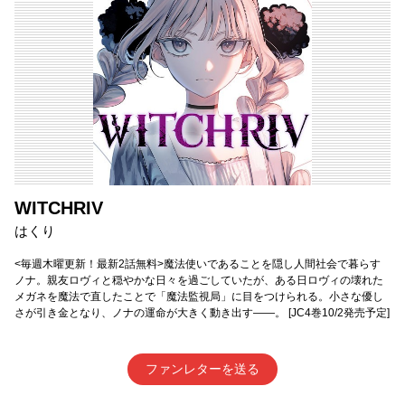
WITCHRIV
はくり
<毎週木曜更新！最新2話無料>魔法使いであることを隠し人間社会で暮らす
ノナ。親友ロヴィと穏やかな日々を過ごしていたが、ある日ロヴィの壊れた
メガネを魔法で直したことで「魔法監視局」に目をつけられる。小さな優し
さが引き金となり、ノナの運命が大きく動き出す――。 [JC4巻10/2発売予定]
ファンレターを送る