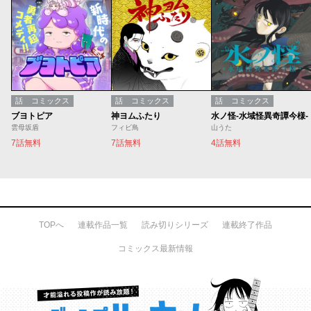
話
コミックス
話
コミックス
話
コミックス
ブヨトピア
神ヨムふたり
水ノ怪-水域怪異奇譚今様-
雲母坂盾
フィビ鳥
山うた
7話無料
7話無料
4話無料
TOPへ
連載作品一覧
読み切りシリーズ
連載終了作品
コミックス最新情報