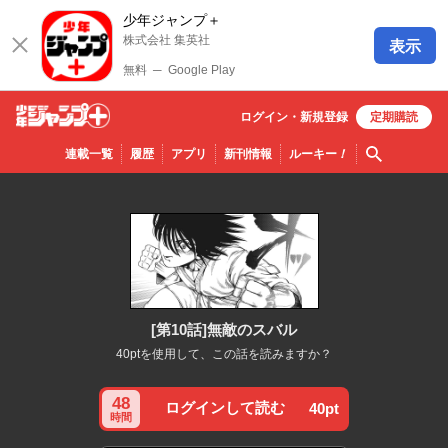
少年ジャンプ＋
株式会社 集英社
表示
無料
─
Google Play
ログイン・
新規
登録
定期購読
少年ジ
検索
連載一覧
履歴
アプリ
新刊情報
ルーキー
！
ャンプ
＋
[第10話]無敵のスバル
40ptを使用して、この話を読みますか？
48
ログインして読む
40pt
時間