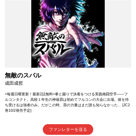
無敵のスバル
成田成哲
<毎週日曜更新！最新2話無料>拳と蹴りで決着をつける実践格闘空手——フ
ルコンタクト。高校１年生の神薙昴は初めてフルコンの大会に出場。彼を待
ち受けるは強者のみ。だがこの時、昴の力量はまだ誰も知らなかった… [JC2
巻10/2発売予定]
ファンレターを送る