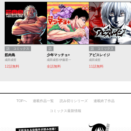
話
コミックス
話
話
コミックス
筋肉島
少年マッチョ+
アビスレイジ
成田成哲
成田成哲/伊藤星一
成田成哲
12話無料
全話無料
11話無料
TOPへ
連載作品一覧
読み切りシリーズ
連載終了作品
コミックス最新情報