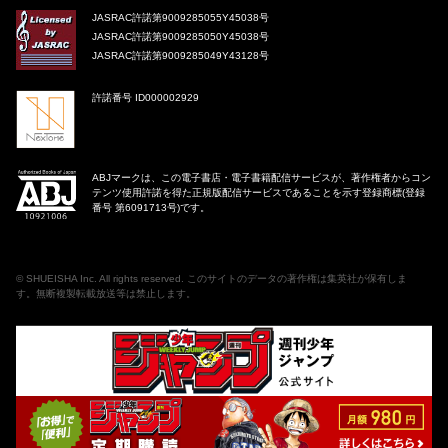
JASRAC許諾第9009285055Y45038号
JASRAC許諾第9009285050Y45038号
JASRAC許諾第9009285049Y43128号
許諾番号 ID000002929
ABJマークは、この電子書店・電子書籍配信サービスが、著作権者からコン
テンツ使用許諾を得た正規版配信サービスであることを示す登録商標(登録
番号 第6091713号)です。
©
SHUEISHA Inc
. All rights reserved. このサイトのデータの著作権は集英社が保有しま
す。無断複製転載放送等は禁止します。