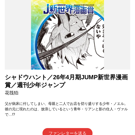
シャドウハント／26年4月期JUMP新世界漫画
賞／週刊少年ジャンプ
花筏狛
父が病床に付してしまい、母親と二人でお店を切り盛りする少年・ノエル。
彼の元に現れたのは、放浪しているという青年・リアンと影の住人・ヴァル
で…!?
ファンレターを送る