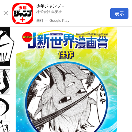
少年ジャンプ＋
株式会社 集英社
表示
無料
─
Google Play