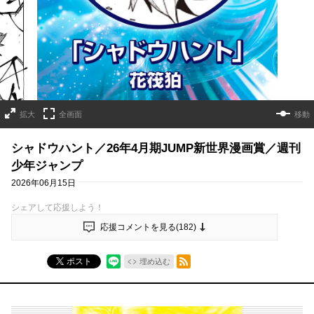
拡大
全画面
移動
シャドウハント／26年4月期JUMP新世界漫画賞／週刊
少年ジャンプ
2026年06月15日
シェアして応援しよう！
応援コメントを見る(
182
)
RSSフィード
ポスト
埋め込む