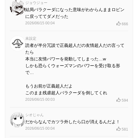
ジョウジョー
結局バラクーダになった意味がわからんままロビン
に戻っててダメだった
2026/06/15 00:04
666
未設定
読者が半分冗談で正義超人だの友情超人だの言って
たら
本当に友情パワーを発動してしまった…w
しかも恐らくウォーズマンのパワーを受け取る形
で…
もうお前が正義超人だよ
このまま残虐超人バラクーダを倒してくれ
2026/06/15 00:03
594
シオじゃん
だからなんでカツラ外したら口が消えるんだよ！
2026/06/15 00:04
581