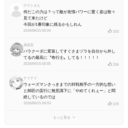
ゲストさん
何だこの力は？って敵が友情パワーに驚く姿は散々
見て来たけど
今回が1番印象に残るかもしれん
2026/06/15 00:04
333
未設定
バラクーダに変装してすぐさまヅラを自分から外し
てるの最高に〝奇行士〟してる！！！！！
2026/06/15 00:05
256
ナイナイ
ウォーズマンさっきまでの対戦相手の一方的な想い
と師匠の蛮行に無意識下に「やめてくれぇー」と悶
絶しているのでは
2026/06/15 00:03
229
もっと見る