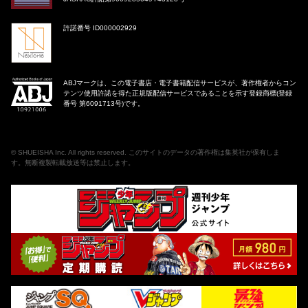
許諾番号 ID000002929
ABJマークは、この電子書店・電子書籍配信サービスが、著作権者からコン
テンツ使用許諾を得た正規版配信サービスであることを示す登録商標(登録
番号 第6091713号)です。
©
SHUEISHA Inc
. All rights reserved. このサイトのデータの著作権は集英社が保有しま
す。無断複製転載放送等は禁止します。