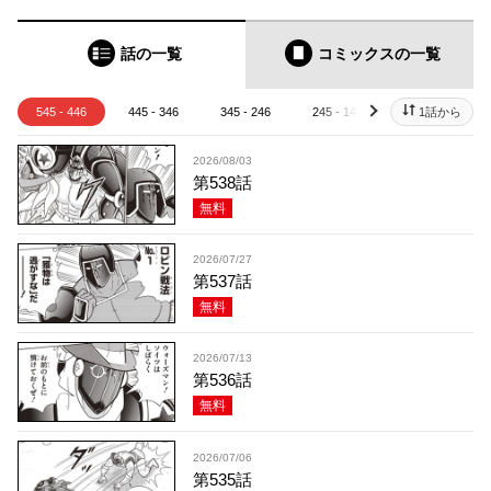
話の一覧
コミックス
の一覧
545 - 446
445 - 346
345 - 246
245 - 146
145 - 46
1話から
next
2026/08/03
第538話
無料
2026/07/27
第537話
無料
2026/07/13
第536話
無料
2026/07/06
第535話