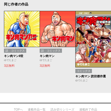
同じ作者の作品
話
コミックス
話
コミックス
キン肉マンII世
キン肉マン
ゆでたまご
ゆでたまご
3話無料
3話無料
コミックス
キン肉マン 読切傑作選
ゆでたまご
TOPへ
連載作品一覧
読み切りシリーズ
連載終了作品