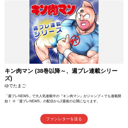
キン肉マン (38巻以降～、週プレ連載シリー
ズ)
ゆでたまご
「週プレNEWS」で大人気連載中の『キン肉マン』がジャンプ＋でも連載開
始！ ※「週プレNEWS」の配信から2週後の公開になります。
ファンレターを送る