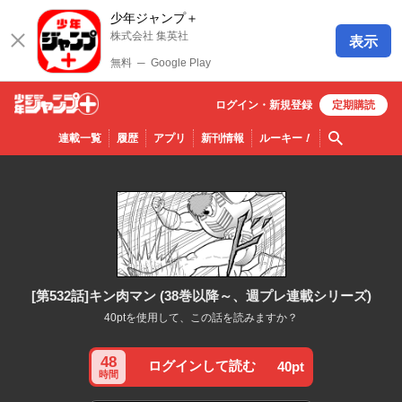
少年ジャンプ＋
株式会社 集英社
表示
無料
─
Google Play
ログイン・
新規
登録
定期購読
少年ジ
検索
連載一覧
履歴
アプリ
新刊情報
ルーキー
！
ャンプ
＋
[第532話]キン肉マン (38巻以降～、週プレ連載シリーズ)
40ptを使用して、この話を読みますか？
48
ログインして読む
40pt
時間