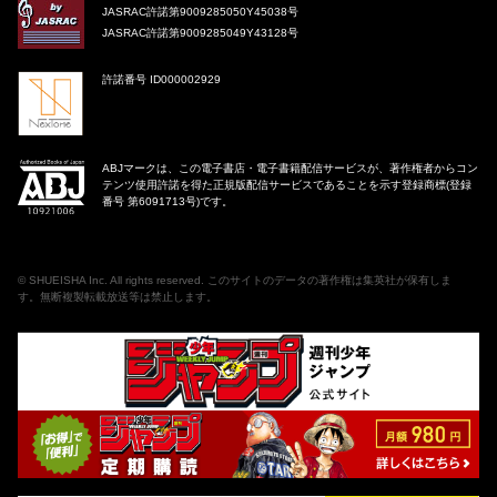
JASRAC許諾第9009285050Y45038号
JASRAC許諾第9009285049Y43128号
許諾番号 ID000002929
ABJマークは、この電子書店・電子書籍配信サービスが、著作権者からコン
テンツ使用許諾を得た正規版配信サービスであることを示す登録商標(登録
番号 第6091713号)です。
©
SHUEISHA Inc
. All rights reserved. このサイトのデータの著作権は集英社が保有しま
す。無断複製転載放送等は禁止します。