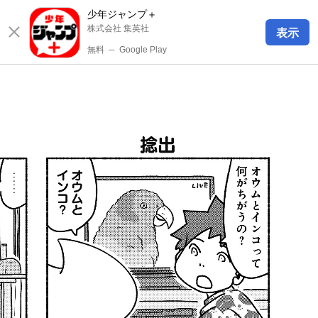
少年ジャンプ＋
株式会社 集英社
表示
無料
─
Google Play