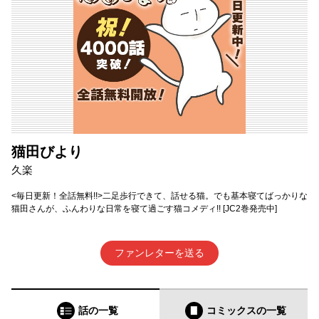
猫田びより
久楽
<毎日更新！全話無料!!>二足歩行できて、話せる猫。でも基本寝てばっかりな
猫田さんが、ふんわりな日常を寝て過ごす猫コメディ!! [JC2巻発売中]
ファンレターを送る
話の一覧
コミックス
の一覧