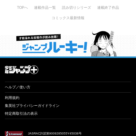
TOPへ
連載作品一覧
読み切りシリーズ
連載終了作品
コミックス最新情報
才能溢れる投稿作が読み放題！ ジャンプルーキー！
ヘルプ／使い方
利用規約
集英社プライバシーガイドライン
特定商取引法の表示
JASRAC許諾第9009285055Y45038号