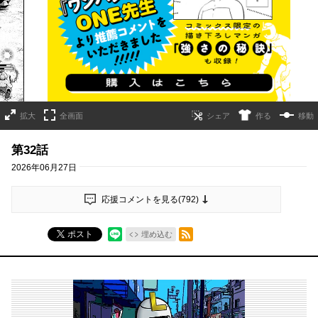
詳細ページへのリンク
拡大
全画面
作る
移動
第32話
2026年06月27日
応援コメントを見る(
792
)
RSSフィード
ポスト
埋め込む