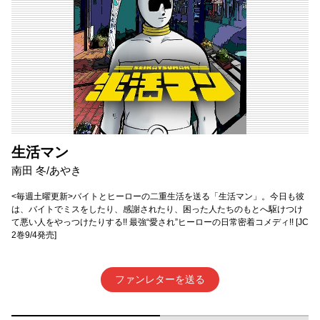
生活マン
南田 冬/あやき
<毎週土曜更新>バイトとヒーローの二重生活を送る「生活マン」。今日も彼
は、バイトでミスをしたり、感謝されたり、困った人たちのもとへ駆けつけ
て悪い人をやっつけたりする!! 最強“愛され”ヒーローの日常密着コメディ!! [JC
2巻9/4発売]
ファンレターを送る