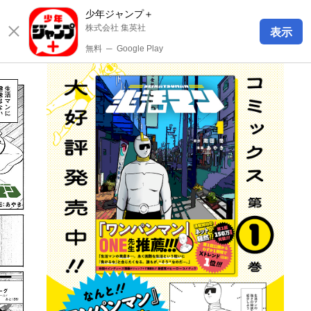
少年ジャンプ＋
株式会社 集英社
表示
無料
─
Google Play