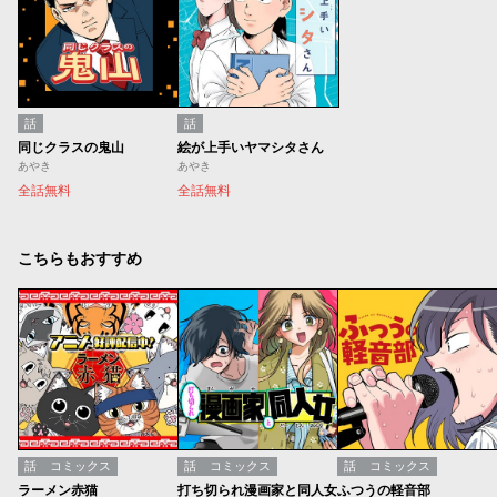
話
話
同じクラスの鬼山
絵が上手いヤマシタさん
あやき
あやき
全話無料
全話無料
こちらもおすすめ
話
コミックス
話
コミックス
話
コミックス
ラーメン赤猫
打ち切られ漫画家と同人女
ふつうの軽音部