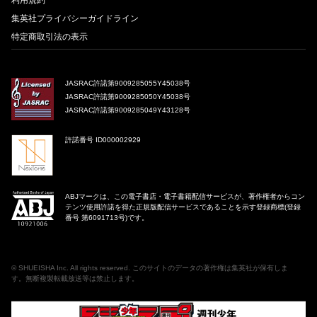
集英社プライバシーガイドライン
特定商取引法の表示
JASRAC許諾第9009285055Y45038号
JASRAC許諾第9009285050Y45038号
JASRAC許諾第9009285049Y43128号
許諾番号 ID000002929
ABJマークは、この電子書店・電子書籍配信サービスが、著作権者からコン
テンツ使用許諾を得た正規版配信サービスであることを示す登録商標(登録
番号 第6091713号)です。
©
SHUEISHA Inc
. All rights reserved. このサイトのデータの著作権は集英社が保有しま
す。無断複製転載放送等は禁止します。