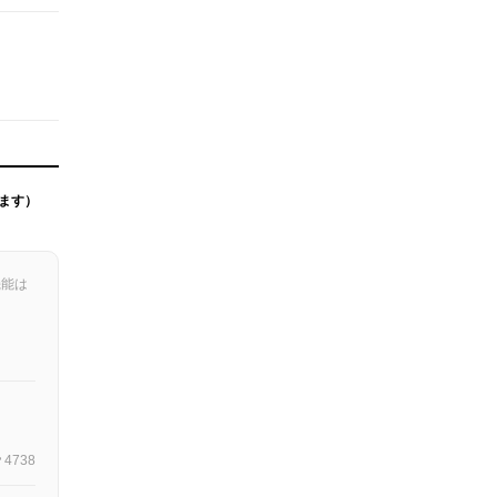
ます）
機能は
4738