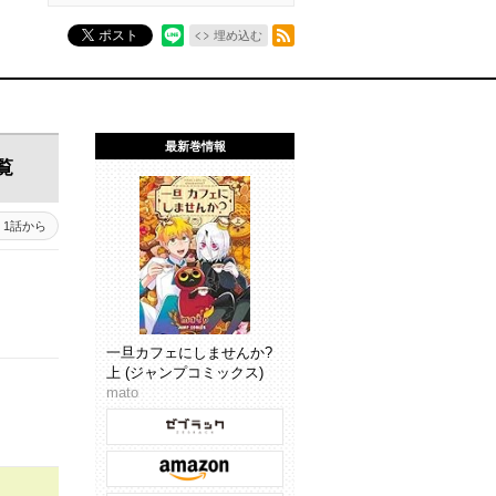
RSSフィード
ポスト
埋め込む
最新巻情報
覧
1話から
一旦カフェにしませんか?
上 (ジャンプコミックス)
mato