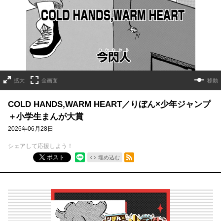
拡大
全画面
移動
COLD HANDS,WARM HEART／りぼん×少年ジャンプ
＋小学生まんが大賞
2026年06月28日
シェアして応援しよう！
RSSフィード
ポスト
埋め込む