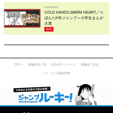
2026/06/28
COLD HANDS,WARM HEART／り
ぼん×少年ジャンプ＋小学生まんが
大賞
無料
TOPへ
連載作品一覧
読み切りシリーズ
連載終了作品
コミックス最新情報
才能溢れる投稿作が読み放題！ ジャンプルーキー！