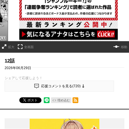
詳細ページへのリンク
拡大
全画面
移動
12話
2026年06月29日
シェアして応援しよう！
応援コメントを見る(
720
)
RSSフィード
ポスト
埋め込む