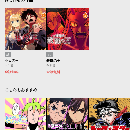
同じ作者の作品
話
話
亜人の王
殺戮の王
ヤギ君
ヤギ君
全話無料
全話無料
こちらもおすすめ