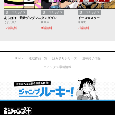
話
コミックス
話
コミックス
話
コミックス
あらばけ！荒吐グングンパーク
ダンダダン
ドーロ☆スター
うすた京介
龍幸伸
原克玄
12話無料
9話無料
7話無料
TOPへ
連載作品一覧
読み切りシリーズ
連載終了作品
コミックス最新情報
才能溢れる投稿作が読み放題！ ジャンプルーキー！