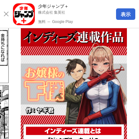
少年ジャンプ＋
株式会社 集英社
表示
無料
─
Google Play