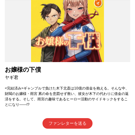
お嬢様の下僕
ヤギ君
<完結済み>ギャンブルで負けた木下北斎は10億の借金を抱える。そんな中、
財閥のお嬢様・雨宮 累の命を意図せず救い、彼女が木下の代わりに借金の返
済をする。そして、雨宮の趣味であるヒーロー活動のサイドキックをするこ
とになり――!?
ファンレターを送る