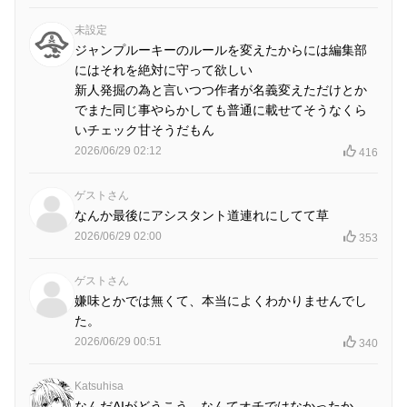
未設定
ジャンプルーキーのルールを変えたからには編集部
にはそれを絶対に守って欲しい
新人発掘の為と言いつつ作者が名義変えただけとか
でまた同じ事やらかしても普通に載せてそうなくら
いチェック甘そうだもん
2026/06/29 02:12
416
ゲストさん
なんか最後にアシスタント道連れにしてて草
2026/06/29 02:00
353
ゲストさん
嫌味とかでは無くて、本当によくわかりませんでし
た。
2026/06/29 00:51
340
Katsuhisa
なんだAIがどうこう…なんてオチではなかったか