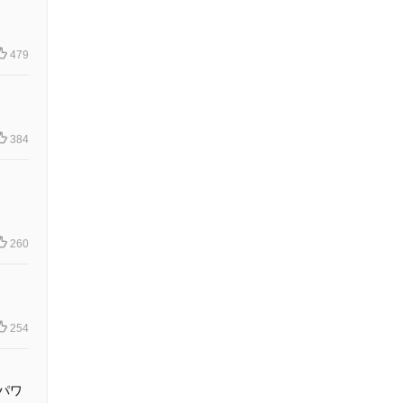
479
384
260
254
パワ