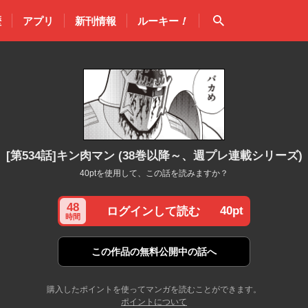
検索
歴
アプリ
新刊情報
ルーキー
！
[第534話]キン肉マン (38巻以降～、週プレ連載シリーズ)
40ptを使用して、この話を読みますか？
48
40pt
ログインして読む
時間
この作品の
無料公開中の話へ
購入したポイントを使ってマンガを読むことができます。
ポイントについて