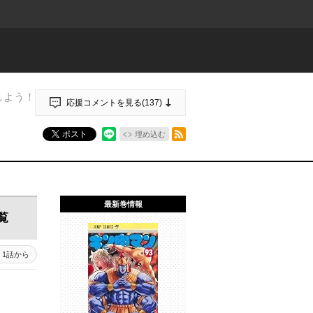
しよう！
応援コメントを見る(
137
)
RSSフィード
ポスト
埋め込む
最新巻情報
覧
5 - 1
1話から