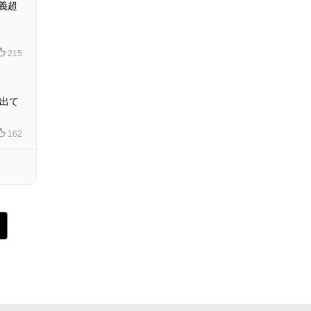
義超
215
出て
162