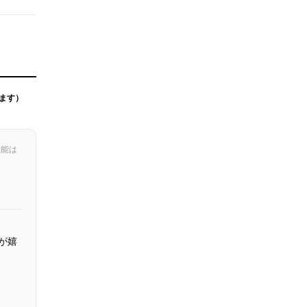
ます）
機能は
が嬉