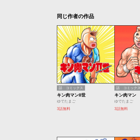
同じ作者の作品
話
コミックス
話
コミック
キン肉マンII世
キン肉マン
ゆでたまご
ゆでたまご
3話無料
3話無料