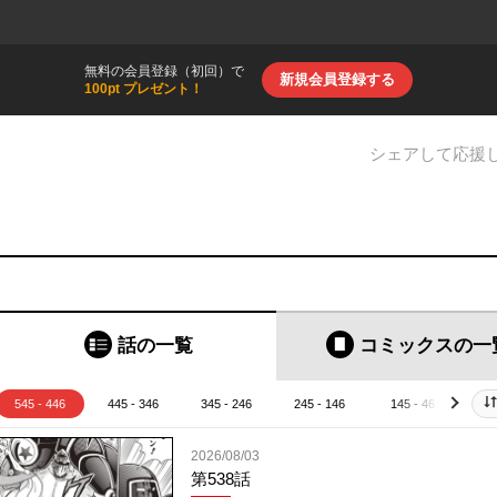
無料の会員登録（初回）で
新規会員登録する
100pt プレゼント！
シェアして応援
話の一覧
コミックス
の一
545 - 446
445 - 346
345 - 246
245 - 146
145 - 46
4
next
2026/08/03
第538話