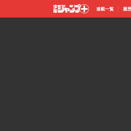
連載一覧
履
少年ジャン
プ＋