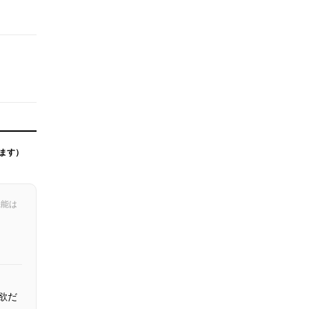
ます）
機能は
欲だ