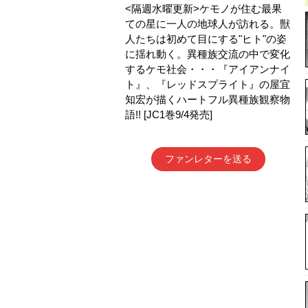
<隔週水曜更新>ケモノが住む最果
ての星に一人の地球人が訪れる。獣
人たちは初めて目にする"ヒト"の姿
に揺れ動く。異種族交流の中で変化
するケモ社会・・・『アイアンナイ
ト』、『レッドスプライト』の屋宜
知宏が描くハートフル異種族観察物
語!! [JC1巻9/4発売]
ファンレターを送る