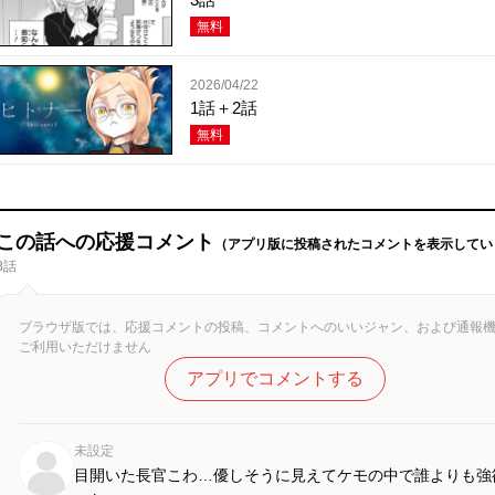
無料
2026/04/22
1話＋2話
無料
この話への応援コメント
（アプリ版に投稿されたコメントを表示してい
8話
ブラウザ版では、応援コメントの投稿、コメントへのいいジャン、および通報
ご利用いただけません
アプリでコメントする
未設定
目開いた長官こわ…優しそうに見えてケモの中で誰よりも強