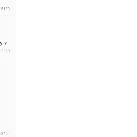
15139
か？
13320
12494