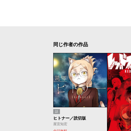
同じ作者の作品
話
ヒトナー／読切版
屋宜知宏