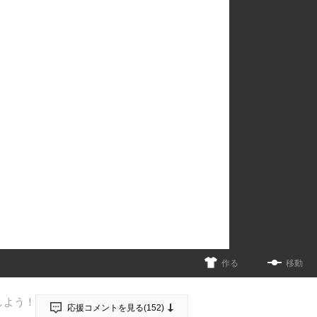
作る
移動
しよう！
応援コメントを見る(
152
)