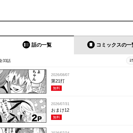
話の一覧
コミックス
の一
全33話
2026/08/07
第21打
無料
2026/07/31
おまけ12
無料
2026/07/24