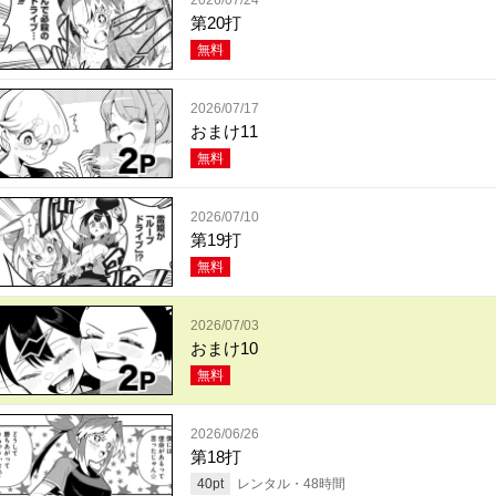
第20打
無料
2026/07/17
おまけ11
無料
2026/07/10
第19打
無料
2026/07/03
おまけ10
無料
2026/06/26
第18打
40
pt
レンタル・
48
時間