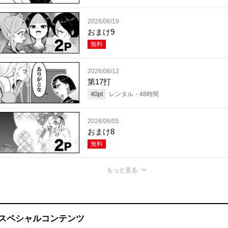
2026/06/19
おまけ9
無料
2026/06/12
第17打
40
pt
レンタル・
48
時間
2026/06/05
おまけ8
無料
もっと見る
スペシャルコンテンツ