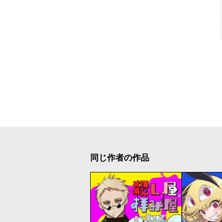
同じ作者の作品