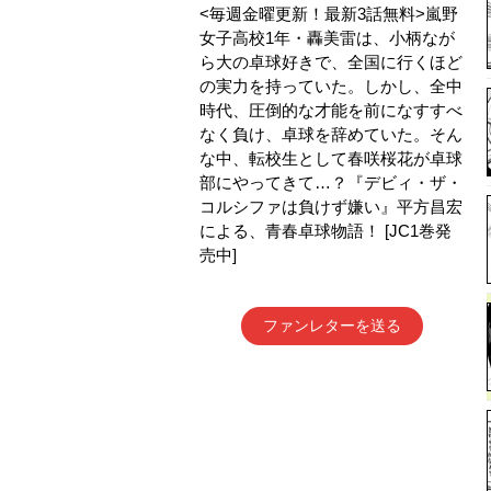
<毎週金曜更新！最新3話無料>嵐野
女子高校1年・轟美雷は、小柄なが
ら大の卓球好きで、全国に行くほど
の実力を持っていた。しかし、全中
時代、圧倒的な才能を前になすすべ
なく負け、卓球を辞めていた。そん
な中、転校生として春咲桜花が卓球
部にやってきて…？『デビィ・ザ・
コルシファは負けず嫌い』平方昌宏
による、青春卓球物語！ [JC1巻発
売中]
ファンレターを送る