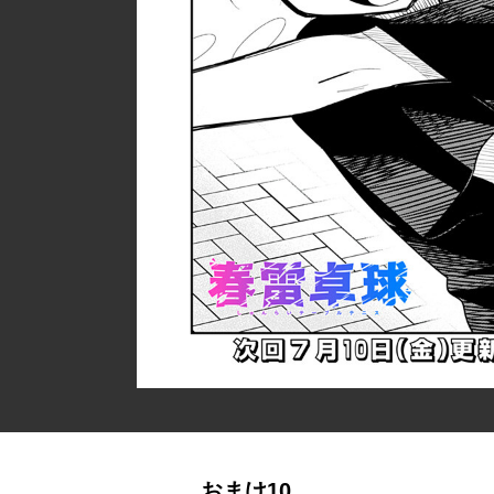
おまけ10