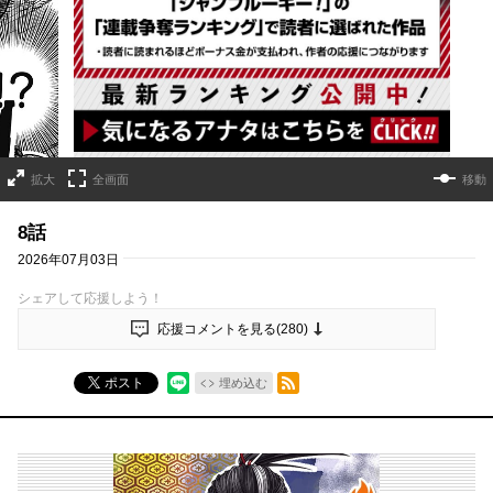
詳細ページへのリンク
拡大
全画面
移動
8話
2026年07月03日
シェアして応援しよう！
応援コメントを見る(
280
)
RSSフィード
ポスト
埋め込む