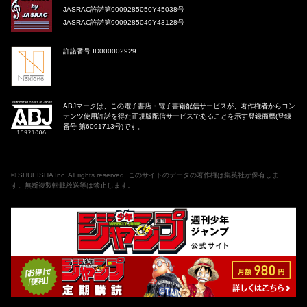
JASRAC許諾第9009285050Y45038号
JASRAC許諾第9009285049Y43128号
許諾番号 ID000002929
ABJマークは、この電子書店・電子書籍配信サービスが、著作権者からコン
テンツ使用許諾を得た正規版配信サービスであることを示す登録商標(登録
番号 第6091713号)です。
©
SHUEISHA Inc
. All rights reserved. このサイトのデータの著作権は集英社が保有しま
す。無断複製転載放送等は禁止します。