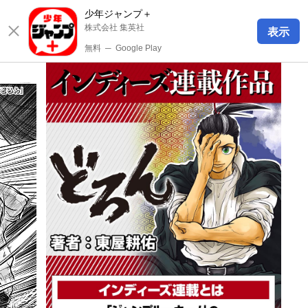
少年ジャンプ＋
株式会社 集英社
表示
無料
─
Google Play