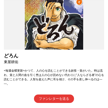
どろん
東屋耕佑
<毎週金曜更新>かつて、人の心を読むことができる妖怪・覚がいた。時は流
れ、覚と人間の血を引く杢は人の心が読めない代わりに“人ならざる者”の心を
読むことができる。人智を超えた声に耳を傾け、その手を差し伸べるのは―
―。
ファンレターを送る