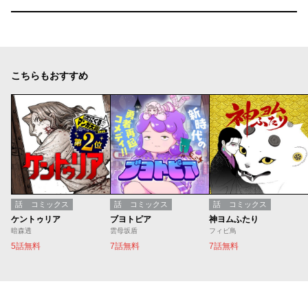
こちらもおすすめ
話
コミックス
話
コミックス
話
コミックス
ケントゥリア
ブヨトピア
神ヨムふたり
暗森透
雲母坂盾
フィビ鳥
5話無料
7話無料
7話無料