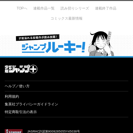
TOPへ
連載作品一覧
読み切りシリーズ
連載終了作品
コミックス最新情報
才能溢れる投稿作が読み放題！ ジャンプルーキー！
ヘルプ／使い方
利用規約
集英社プライバシーガイドライン
特定商取引法の表示
JASRAC許諾第9009285055Y45038号