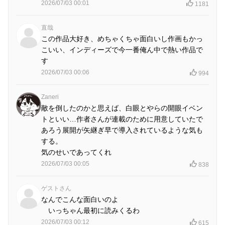
2026/07/03 00:01
1181
直哉
この作品大好き、めちゃくちゃ面白いし作画もかっ
こいい、インディーズで今一番俺ん中で熱い作品で
す
2026/07/03 00:06
994
Zaneri
敵を倒したのかと思えば、白眼とやらの開眼イベン
トといい…作者さんが連載のために用意していたで
あろう展開が矢継ぎ早で導入されているような気も
する。
気のせいであってくれ
2026/07/03 00:05
838
ゲストさん
なんでこんな面白いのよ
いっちゃん最初に読みくるわ
2026/07/03 00:12
615