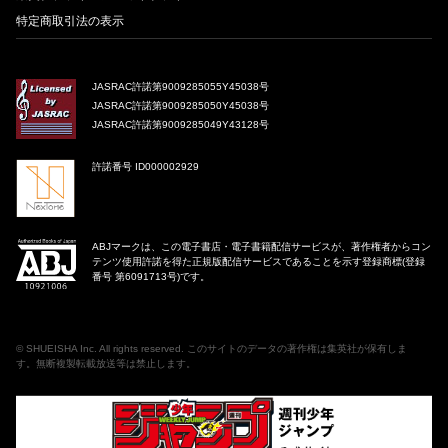
特定商取引法の表示
JASRAC許諾第9009285055Y45038号
JASRAC許諾第9009285050Y45038号
JASRAC許諾第9009285049Y43128号
許諾番号 ID000002929
ABJマークは、この電子書店・電子書籍配信サービスが、著作権者からコン
テンツ使用許諾を得た正規版配信サービスであることを示す登録商標(登録
番号 第6091713号)です。
©
SHUEISHA Inc
. All rights reserved. このサイトのデータの著作権は集英社が保有しま
す。無断複製転載放送等は禁止します。