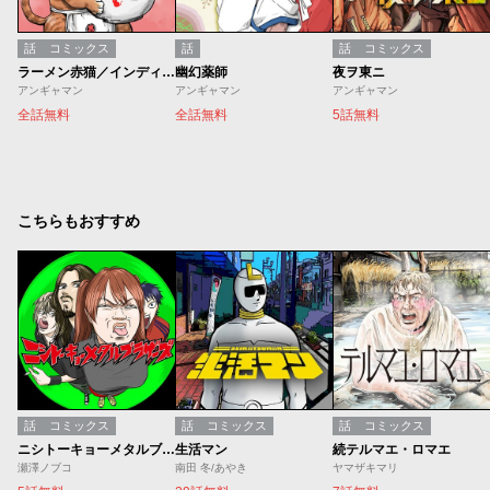
話
コミックス
話
話
コミックス
ラーメン赤猫／インディーズ版
幽幻薬師
夜ヲ東ニ
アンギャマン
アンギャマン
アンギャマン
全話無料
全話無料
5話無料
こちらもおすすめ
話
コミックス
話
コミックス
話
コミックス
ニシトーキョーメタルブラザーズ
生活マン
続テルマエ・ロマエ
瀬澤ノブコ
南田 冬/あやき
ヤマザキマリ