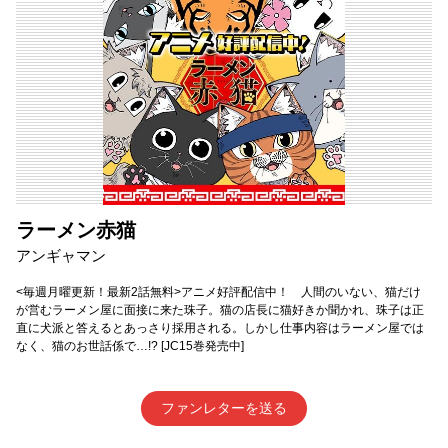
ラーメン赤猫
アンギャマン
<毎週月曜更新！最新2話無料>アニメ好評配信中！ 人間のいない、猫だけ
が営むラーメン屋に面接に来た珠子。猫の店長に猫好きか聞かれ、珠子は正
直に犬派と答えるとあっさり採用される。しかし仕事内容はラーメン屋では
なく、猫のお世話係で…!? [JC15巻発売中]
ファンレターを送る