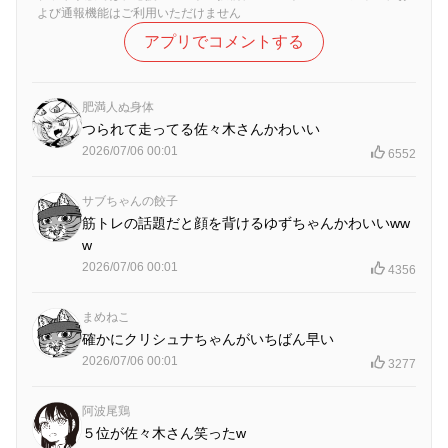
よび通報機能はご利用いただけません
アプリでコメントする
肥満人ぬ身体
つられて走ってる佐々木さんかわいい
2026/07/06 00:01
6552
サブちゃんの餃子
筋トレの話題だと顔を背けるゆずちゃんかわいいww
w
2026/07/06 00:01
4356
まめねこ
確かにクリシュナちゃんがいちばん早い
2026/07/06 00:01
3277
阿波尾鶏
５位が佐々木さん笑ったw