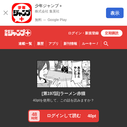
少年ジャンプ＋
株式会社 集英社
表示
無料
─
Google Play
ログイン・
新規
登録
定期購読
少年ジ
検索
連載一覧
履歴
アプリ
新刊情報
ルーキー
！
ャンプ
＋
[第197話]ラーメン赤猫
40ptを使用して、この話を読みますか？
48
ログインして読む
40pt
時間