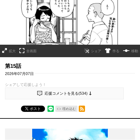
拡大
全画面
作る
移動
第15話
2026年07月07日
シェアして応援しよう！
応援コメントを見る(
534
)
RSSフィード
ポスト
埋め込む