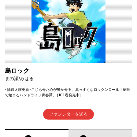
島ロック
まの瀬/みはる
<隔週火曜更新>こじらせた心が響かせる、真っすぐなロックンロール！離島
で始まるバンドライフ青春譚。 [JC1巻発売中]
ファンレターを送る