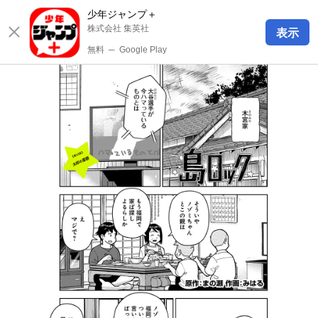
少年ジャンプ＋
株式会社 集英社
表示
無料
─
Google Play