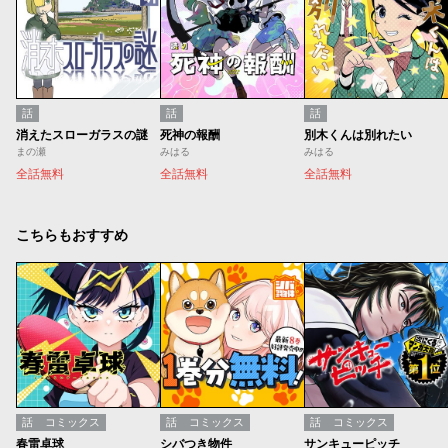
話
話
話
消えたスローガラスの謎
死神の報酬
別木くんは別れたい
まの瀬
みはる
みはる
全話無料
全話無料
全話無料
こちらもおすすめ
話
コミックス
話
コミックス
話
コミックス
春雷卓球
シバつき物件
サンキューピッチ