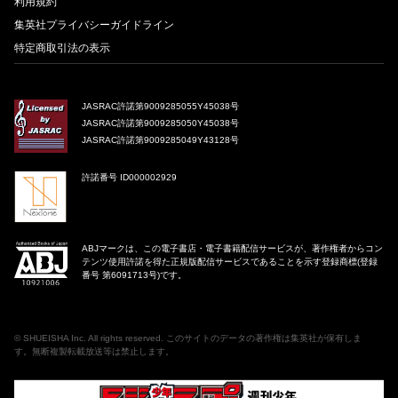
利用規約
集英社プライバシーガイドライン
特定商取引法の表示
JASRAC許諾第9009285055Y45038号
JASRAC許諾第9009285050Y45038号
JASRAC許諾第9009285049Y43128号
許諾番号 ID000002929
ABJマークは、この電子書店・電子書籍配信サービスが、著作権者からコン
テンツ使用許諾を得た正規版配信サービスであることを示す登録商標(登録
番号 第6091713号)です。
©
SHUEISHA Inc
. All rights reserved. このサイトのデータの著作権は集英社が保有しま
す。無断複製転載放送等は禁止します。