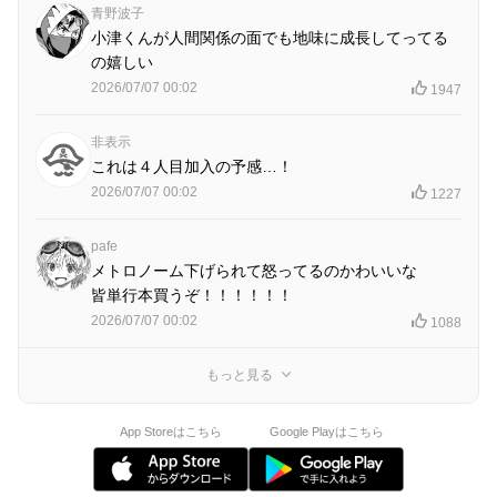
青野波子
小津くんが人間関係の面でも地味に成長してってる
の嬉しい
2026/07/07 00:02
1947
非表示
これは４人目加入の予感…！
2026/07/07 00:02
1227
pafe
メトロノーム下げられて怒ってるのかわいいな
皆単行本買うぞ！！！！！！
2026/07/07 00:02
1088
もっと見る
App Storeはこちら
Google Playはこちら