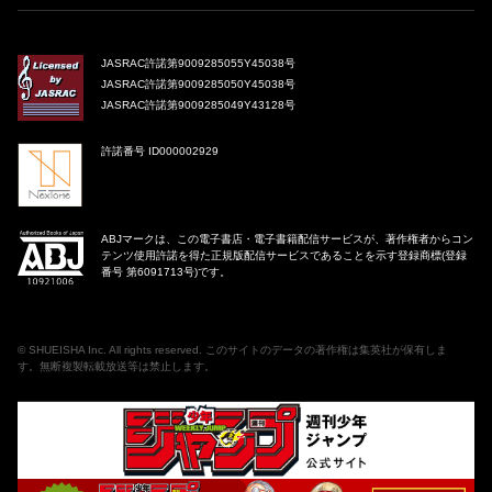
JASRAC許諾第9009285055Y45038号
JASRAC許諾第9009285050Y45038号
JASRAC許諾第9009285049Y43128号
許諾番号 ID000002929
ABJマークは、この電子書店・電子書籍配信サービスが、著作権者からコン
テンツ使用許諾を得た正規版配信サービスであることを示す登録商標(登録
番号 第6091713号)です。
©
SHUEISHA Inc
. All rights reserved. このサイトのデータの著作権は集英社が保有しま
す。無断複製転載放送等は禁止します。