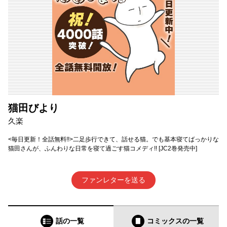
猫田びより
久楽
<毎日更新！全話無料!!>二足歩行できて、話せる猫。でも基本寝てばっかりな
猫田さんが、ふんわりな日常を寝て過ごす猫コメディ!! [JC2巻発売中]
ファンレターを送る
話の一覧
コミックス
の一覧