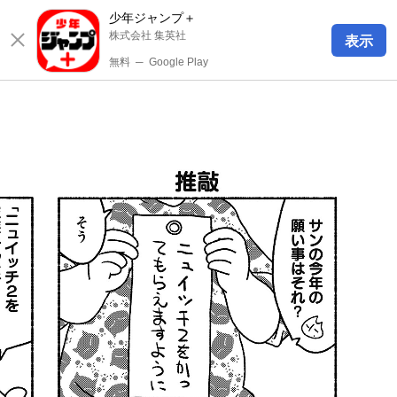
少年ジャンプ＋
株式会社 集英社
表示
無料
─
Google Play