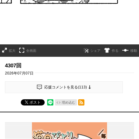
拡大
全画面
作る
移動
4307回
2026年07月07日
応援コメントを見る(
113
)
RSSフィード
ポスト
埋め込む