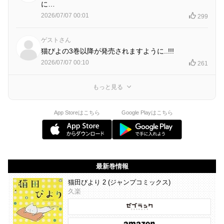
に…
2026/07/07 00:01
299
ゲストさん
猫びよの3巻以降が発売されますように..!!!
2026/07/07 00:10
261
もっと見る
App Storeはこちら
Google Playはこちら
最新巻情報
猫田びより 2 (ジャンプコミックス)
久楽