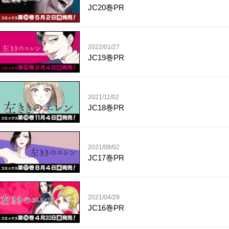
JC20巻PR
2022/01/27
JC19巻PR
2021/11/02
JC18巻PR
2021/08/02
JC17巻PR
2021/04/29
JC16巻PR