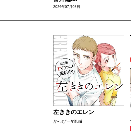
2026年07月08日
左ききのエレン
かっぴー/nifuni