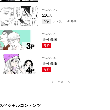
2026/06/17
216話
40
pt
レンタル・
48
時間
2026/06/10
番外編56
無料
2026/06/03
番外編55
無料
もっと見る
スペシャルコンテンツ