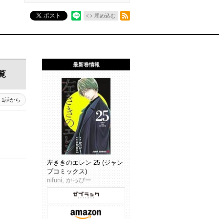
RSSフィード
ポスト
埋め込む
最新巻情報
覧
1話から
左ききのエレン 25 (ジャン
プコミックス)
nifuni, かっぴー