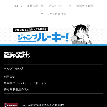
TOPへ
連載作品一覧
読み切りシリーズ
連載終了作品
コミックス最新情報
才能溢れる投稿作が読み放題！ ジャンプルーキー！
ヘルプ／使い方
利用規約
集英社プライバシーガイドライン
特定商取引法の表示
JASRAC許諾第9009285055Y45038号