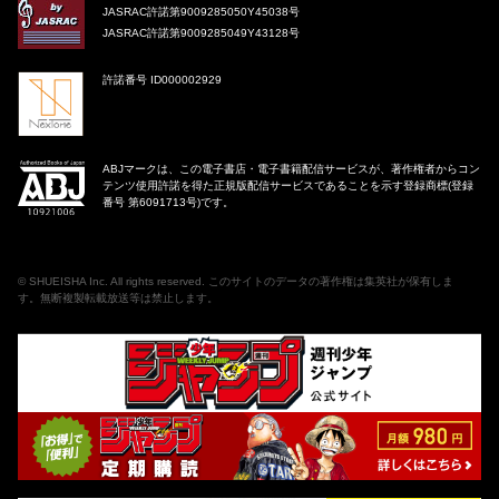
JASRAC許諾第9009285050Y45038号
JASRAC許諾第9009285049Y43128号
許諾番号 ID000002929
ABJマークは、この電子書店・電子書籍配信サービスが、著作権者からコン
テンツ使用許諾を得た正規版配信サービスであることを示す登録商標(登録
番号 第6091713号)です。
©
SHUEISHA Inc
. All rights reserved. このサイトのデータの著作権は集英社が保有しま
す。無断複製転載放送等は禁止します。