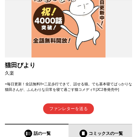
猫田びより
久楽
<毎日更新！全話無料!!>二足歩行できて、話せる猫。でも基本寝てばっかりな
猫田さんが、ふんわりな日常を寝て過ごす猫コメディ!! [JC2巻発売中]
ファンレターを送る
話の一覧
コミックス
の一覧