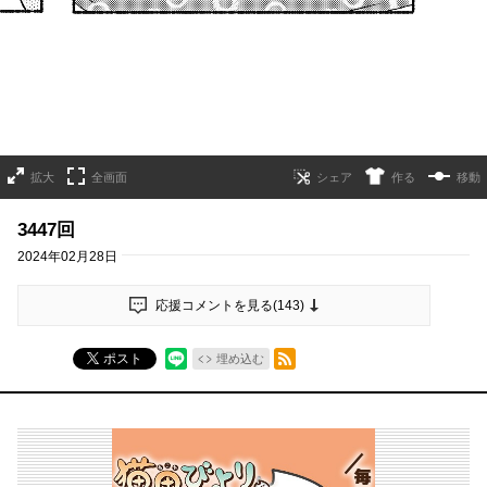
拡大
全画面
作る
移動
3447回
2024年02月28日
応援コメントを見る(
143
)
RSSフィード
ポスト
埋め込む