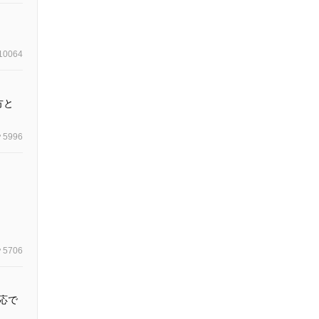
10064
方と
5996
5706
応で