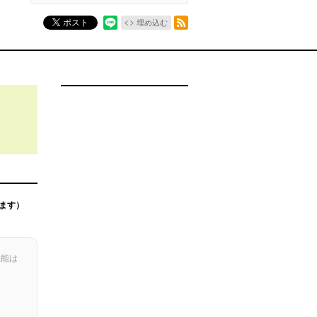
RSSフィード
ポスト
埋め込む
ます）
機能は