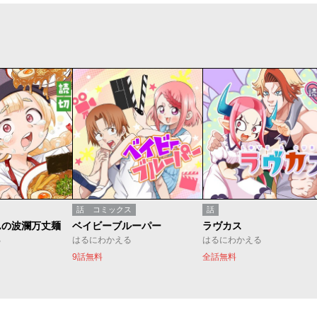
話
コミックス
話
んの波瀾万丈麺
ベイビーブルーパー
ラヴカス
る
はるにわかえる
はるにわかえる
9話無料
全話無料