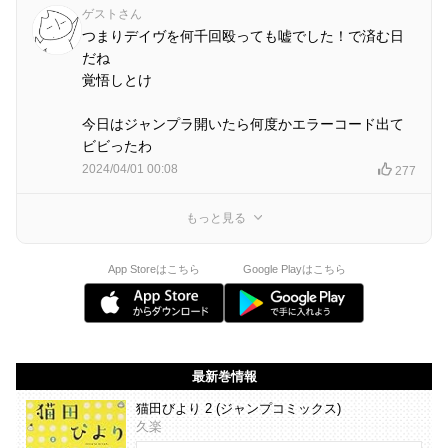
ゲストさん
つまりデイヴを何千回殴っても嘘でした！で済む日
だね
覚悟しとけ
今日はジャンプラ開いたら何度かエラーコード出て
ビビったわ
2024/04/01 00:08
277
もっと見る
App Storeはこちら
Google Playはこちら
最新巻情報
猫田びより 2 (ジャンプコミックス)
久楽