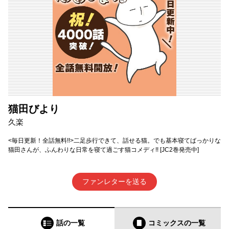
猫田びより
久楽
<毎日更新！全話無料!!>二足歩行できて、話せる猫。でも基本寝てばっかりな
猫田さんが、ふんわりな日常を寝て過ごす猫コメディ!! [JC2巻発売中]
ファンレターを送る
話の一覧
コミックス
の一覧