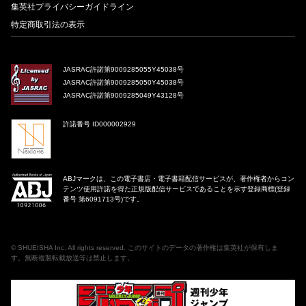
集英社プライバシーガイドライン
特定商取引法の表示
JASRAC許諾第9009285055Y45038号
JASRAC許諾第9009285050Y45038号
JASRAC許諾第9009285049Y43128号
許諾番号 ID000002929
ABJマークは、この電子書店・電子書籍配信サービスが、著作権者からコン
テンツ使用許諾を得た正規版配信サービスであることを示す登録商標(登録
番号 第6091713号)です。
©
SHUEISHA Inc
. All rights reserved. このサイトのデータの著作権は集英社が保有しま
す。無断複製転載放送等は禁止します。