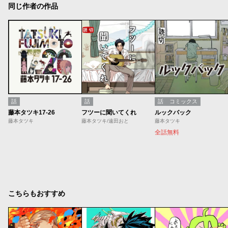
同じ作者の作品
話
話
話
コミックス
藤本タツキ17-26
フツーに聞いてくれ
ルックバック
藤本タツキ
藤本タツキ/遠田おと
藤本タツキ
全話無料
こちらもおすすめ