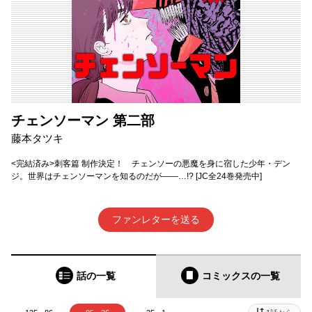
チェンソーマン 第二部
藤本タツキ
<完結済み>刺客篇 制作決定！ チェンソーの悪魔を身に宿した少年・デン
ジ。世界はチェンソーマンを知るのだが――…!? [JC全24巻発売中]
ファンレターを送る
話の一覧
コミックス
の一覧