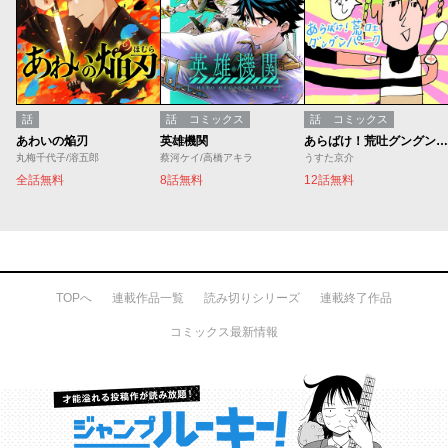
話
話
コミックス
話
コミックス
あわいの焔刃
英雄機関
あらばけ！荒吐グングンパーク
丸梅千代子/溶五郎
蔡河ケイ/高橋アキラ
うすた京介
全話無料
8話無料
12話無料
TOPへ
連載作品一覧
読み切りシリーズ
連載終了作品
コミックス最新情報