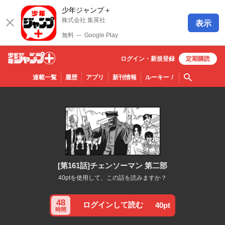
少年ジャンプ＋
株式会社 集英社
表示
無料
─
Google Play
ログイン・
新規
登録
定期購読
少年ジ
検索
連載一覧
履歴
アプリ
新刊情報
ルーキー
！
ャンプ
＋
[第161話]チェンソーマン 第二部
40ptを使用して、この話を読みますか？
48
ログインして読む
40pt
時間