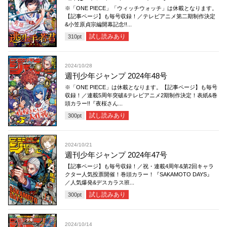
※「ONE PIECE」「ウィッチウォッチ」は休載となります。
【記事ページ】も毎号収録！／テレビアニメ第二期制作決定
&小笠原貞宗編開幕記念!!...
試し読みあり
310
pt
2024/10/28
週刊少年ジャンプ 2024年48号
※「ONE PIECE」は休載となります。【記事ページ】も毎号
収録！／連載5周年突破&テレビアニメ2期制作決定！表紙&巻
頭カラー!!『夜桜さん...
試し読みあり
300
pt
2024/10/21
週刊少年ジャンプ 2024年47号
【記事ページ】も毎号収録！／祝・連載4周年&第2回キャラ
クター人気投票開催！巻頭カラー！『SAKAMOTO DAYS』
／人気爆発&デスカラス班...
試し読みあり
300
pt
2024/10/14