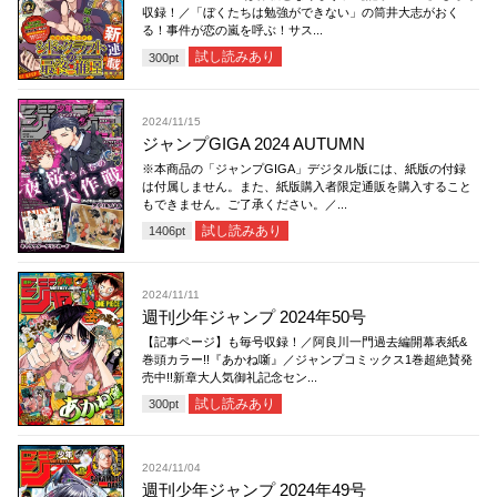
収録！／「ぼくたちは勉強ができない」の筒井大志がおく
る！事件が恋の嵐を呼ぶ！サス...
試し読みあり
300
pt
2024/11/15
ジャンプGIGA 2024 AUTUMN
※本商品の「ジャンプGIGA」デジタル版には、紙版の付録
は付属しません。また、紙版購入者限定通販を購入すること
もできません。ご了承ください。／...
試し読みあり
1406
pt
2024/11/11
週刊少年ジャンプ 2024年50号
【記事ページ】も毎号収録！／阿良川一門過去編開幕表紙&
巻頭カラー!!『あかね噺』／ジャンプコミックス1巻超絶賛発
売中!!新章大人気御礼記念セン...
試し読みあり
300
pt
2024/11/04
週刊少年ジャンプ 2024年49号