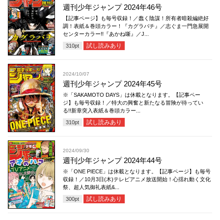
週刊少年ジャンプ 2024年46号
【記事ページ】も毎号収録！／蠢く陰謀！所有者暗殺編絶好
調！表紙＆巻頭カラー！『カグラバチ』／志ぐま一門急展開
センターカラー!!『あかね噺』／J...
試し読みあり
310
pt
2024/10/07
週刊少年ジャンプ 2024年45号
※「SAKAMOTO DAYS」は休載となります。【記事ペー
ジ】も毎号収録！／特大の興奮と新たなる冒険が待ってい
る!!新章突入表紙＆巻頭カラー...
試し読みあり
310
pt
2024/09/30
週刊少年ジャンプ 2024年44号
※「ONE PIECE」は休載となります。【記事ページ】も毎号
収録！／10月3日(木)テレビアニメ放送開始！心揺れ動く文化
祭、超人気御礼表紙&...
試し読みあり
300
pt