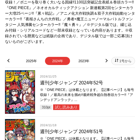
収録！／ボニーを取り巻く大いなる因縁!!1100話突破記念表紙＆巻頭カラー!!
『ONE PIECE』／ネオオカルティックアクション 新連載第2回センターカラ
ー大増25ページ!!『累々戦記』／アニメ化大作戦快調＆双子大作戦始動センタ
ーカラー!!『夜桜さんちの大作戦』／勇者×魔王ニューノーマルバトルファン
タジー 人気沸騰センターカラー!!『魔々勇々』／※デジタル版では、綴じ込
み付録・シリアルコードなど一部未収録となっている内容があります。※収
録されている懸賞などは紙版の企画であり、デジタル版では一部ご応募頂け
ないものがございます。
2026年
2025年
2024年
2023年
2022年
1号から
2021
prev
next
2024/11/25
週刊少年ジャンプ 2024年52号
※「ONE PIECE」は休載となります。【記事ページ】も毎号
収録！／最高の未来を掴め!!最終戦争超白熱巻頭カラー!!『ア
ンデッドアンラック』...
試し読みあり
310
pt
2024/11/18
週刊少年ジャンプ 2024年51号
※「ONE PIECE」は休載となります。【記事ページ】も毎号