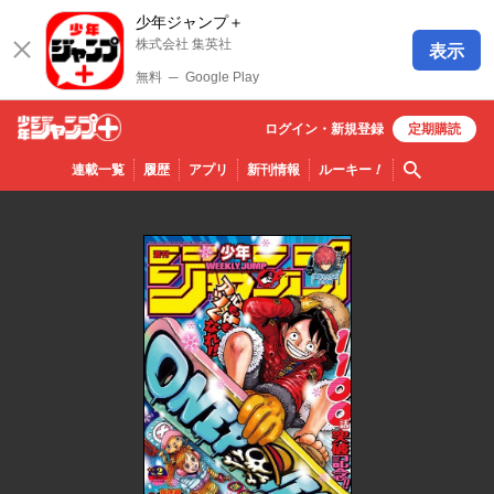
少年ジャンプ＋
株式会社 集英社
表示
無料
─
Google Play
ログイン・
新規
登録
定期購読
少年ジ
検索
連載一覧
履歴
アプリ
新刊情報
ルーキー
！
ャンプ
＋