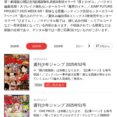
望！劇場版公開記念!!超感謝御礼表紙&巻頭カラー!!『僕とロボコ』／バクガミ
編最高潮！大ブレイク御礼センターカラ︎ー!!『魔男のイチ』／JUMP FUTURE
PROJECT 2025 WEEK 9/9！美味なる悪魔ハンティング読切センターカラー4
7ページ!!『皿の上のアクマ』／夏休み編佳境&コミックス3巻発売中センター
カラー!!『ひまてん！』／※デジタル版では、綴じ込み付録・シリアルコード
など一部未収録となっている内容があります。※収録されている懸賞などは
紙版の企画であり、デジタル版では一部ご応募頂けないものがございます。
2026年
2025年
2024年
2023年
2022年
1号から
next
2025/11/24
週刊少年ジャンプ 2025年52号
※『鵺の陰陽師』は休載となります。【記事ページ】も毎号
収録！／ゴッドバレー事件超大反響！連なる因縁が明かされ
ていくエルバフ編大人気御礼！巻頭カ...
試し読みあり
300
pt
2025/11/17
週刊少年ジャンプ 2025年51号
※「ONE PIECE」は休載となります。【記事ページ】も毎号
収録！／帰ってきたマジカルデイズ！テレビアニメ2期制作