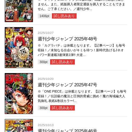
ません。また、紙版購入者限定通販を購入することもできま
せん。ご了承ください。／週刊少年...
試し読みあり
1406
pt
2025/10/27
週刊少年ジャンプ 2025年48号
※「カグラバチ」は休載となります。【記事ページ】も毎号
収録！／未知なる出会いがキミを待つ！新時代告げるJネオ
パワー新連載3連弾第1弾!! 大逆...
試し読みあり
300
pt
2025/10/20
週刊少年ジャンプ 2025年47号
※「ONE PIECE」は休載となります。【記事ページ】も毎号
収録！／伝説級の魔法と圧倒的脅威に挑め！魔の海域編大人
気御礼 表紙&巻頭カラー!...
試し読みあり
300
pt
2025/10/13
週刊少年ジャンプ 2025年46号