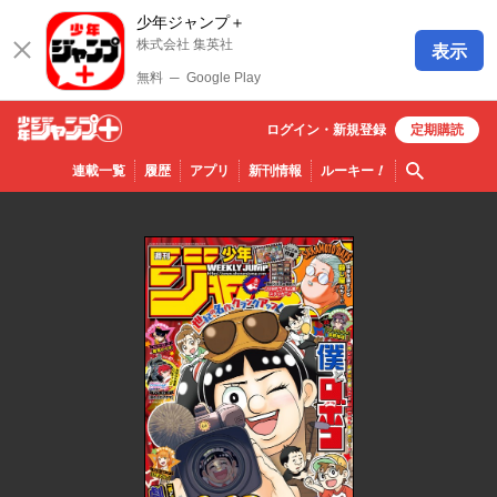
少年ジャンプ＋
株式会社 集英社
表示
無料
─
Google Play
ログイン・
新規
登録
定期購読
少年ジ
検索
連載一覧
履歴
アプリ
新刊情報
ルーキー
！
ャンプ
＋