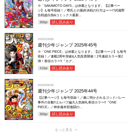
※「SAKAMOTO DAYS」は休載となります。【記事ペー
ジ】も毎号収録！／尊氏との最終決戦の行方はーー!?武蔵野
合戦超白熱&コミックス最新...
試し読みあり
300
pt
2025/10/06
週刊少年ジャンプ 2025年45号
※「ONE PIECE」は休載となります。【記事ページ】も毎号
収録！／連載2周年突破&人気投票開催！2号連続カラー第2
弾！巻頭カラー!!『カグ...
試し読みあり
310
pt
2025/09/29
週刊少年ジャンプ 2025年44号
【記事ページ】も毎号収録！／遂に明かされるゴッドバレー
事件の全貌!!エルバフ編大人気御礼巻頭カラー!!『ONE
PIECE』／神奈備本部激闘の...
試し読みあり
300
pt
もっと見る