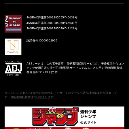
JASRAC許諾第9009285055Y45038号
JASRAC許諾第9009285050Y45038号
JASRAC許諾第9009285049Y43128号
許諾番号 ID000002929
ABJマークは、この電子書店・電子書籍配信サービスが、著作権者からコン
テンツ使用許諾を得た正規版配信サービスであることを示す登録商標(登録
番号 第6091713号)です。
©
SHUEISHA Inc
. All rights reserved. このサイトのデータの著作権は集英社が保有しま
す。無断複製転載放送等は禁止します。