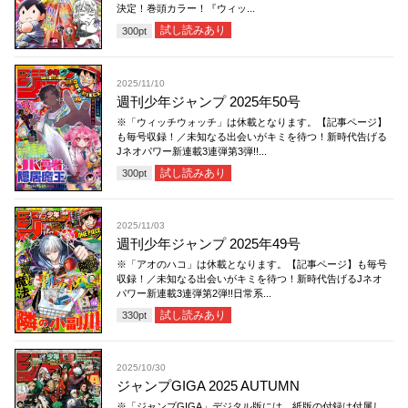
決定！巻頭カラー！『ウィッ...
試し読みあり
300
pt
2025/11/10
週刊少年ジャンプ 2025年50号
※「ウィッチウォッチ」は休載となります。【記事ページ】
も毎号収録！／未知なる出会いがキミを待つ！新時代告げる
Jネオパワー新連載3連弾第3弾!!...
試し読みあり
300
pt
2025/11/03
週刊少年ジャンプ 2025年49号
※「アオのハコ」は休載となります。【記事ページ】も毎号
収録！／未知なる出会いがキミを待つ！新時代告げるJネオ
パワー新連載3連弾第2弾!!日常系...
試し読みあり
330
pt
2025/10/30
ジャンプGIGA 2025 AUTUMN
※「ジャンプGIGA」デジタル版には、紙版の付録は付属し