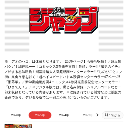
※「アオのハコ」は休載となります。【記事ページ】も毎号収録！／超反響
バクガミ編佳境ーー！コミックス3巻発売直前！巻頭カラー!!『魔男のイチ』
／始まる忍法勝負！潮塞港編大人気超感謝センターカラー!!『しのびごと』／
街に巣食う悪を討て！超ハイスピードバトル読切センターカラー47ページ!!
『那落華』／新学期編絶好調&コミックス4巻発売直前記念センターカラー!!
『ひまてん！』／※デジタル版では、綴じ込み付録・シリアルコードなど一
部未収録となっている内容があります。※収録されている懸賞などは紙版の
企画であり、デジタル版では一部ご応募頂けないものがございます。
2026年
2025年
2024年
2023年
2022年
1号から
next