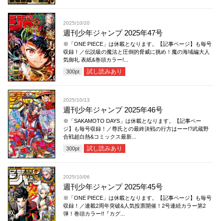
2025/10/20
週刊少年ジャンプ 2025年47号
※「ONE PIECE」は休載となります。【記事ページ】も毎号
収録！／伝説級の魔法と圧倒的脅威に挑め！魔の海域編大人
気御礼 表紙&巻頭カラー!...
試し読みあり
300
pt
2025/10/13
週刊少年ジャンプ 2025年46号
※「SAKAMOTO DAYS」は休載となります。【記事ペー
ジ】も毎号収録！／尊氏との最終決戦の行方はーー!?武蔵野
合戦超白熱&コミックス最新...
試し読みあり
300
pt
2025/10/06
週刊少年ジャンプ 2025年45号
※「ONE PIECE」は休載となります。【記事ページ】も毎号
収録！／連載2周年突破&人気投票開催！2号連続カラー第2
弾！巻頭カラー!!『カグ...