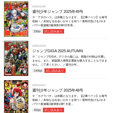
2025/11/03
週刊少年ジャンプ 2025年49号
※「アオのハコ」は休載となります。【記事ページ】も毎号
収録！／未知なる出会いがキミを待つ！新時代告げるJネオ
パワー新連載3連弾第2弾!!日常系...
試し読みあり
330
pt
2025/10/30
ジャンプGIGA 2025 AUTUMN
※「ジャンプGIGA」デジタル版には、紙版の付録は付属し
ません。また、紙版購入者限定通販を購入することもできま
せん。ご了承ください。／週刊少年...
試し読みあり
1406
pt
2025/10/27
週刊少年ジャンプ 2025年48号
※「カグラバチ」は休載となります。【記事ページ】も毎号
収録！／未知なる出会いがキミを待つ！新時代告げるJネオ
パワー新連載3連弾第1弾!! 大逆...
試し読みあり
300
pt