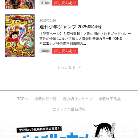
試し読みあり
310
pt
2025/09/29
週刊少年ジャンプ 2025年44号
【記事ページ】も毎号収録！／遂に明かされるゴッドバレー
事件の全貌!!エルバフ編大人気御礼巻頭カラー!!『ONE
PIECE』／神奈備本部激闘の...
試し読みあり
300
pt
もっと見る
TOPへ
連載作品一覧
読み切りシリーズ
連載終了作品
コミックス最新情報