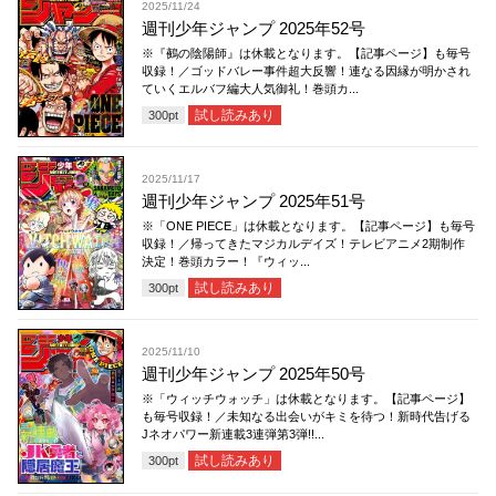
2025/11/24
週刊少年ジャンプ 2025年52号
※『鵺の陰陽師』は休載となります。【記事ページ】も毎号
収録！／ゴッドバレー事件超大反響！連なる因縁が明かされ
ていくエルバフ編大人気御礼！巻頭カ...
試し読みあり
300
pt
2025/11/17
週刊少年ジャンプ 2025年51号
※「ONE PIECE」は休載となります。【記事ページ】も毎号
収録！／帰ってきたマジカルデイズ！テレビアニメ2期制作
決定！巻頭カラー！『ウィッ...
試し読みあり
300
pt
2025/11/10
週刊少年ジャンプ 2025年50号
※「ウィッチウォッチ」は休載となります。【記事ページ】
も毎号収録！／未知なる出会いがキミを待つ！新時代告げる
Jネオパワー新連載3連弾第3弾!!...
試し読みあり
300
pt