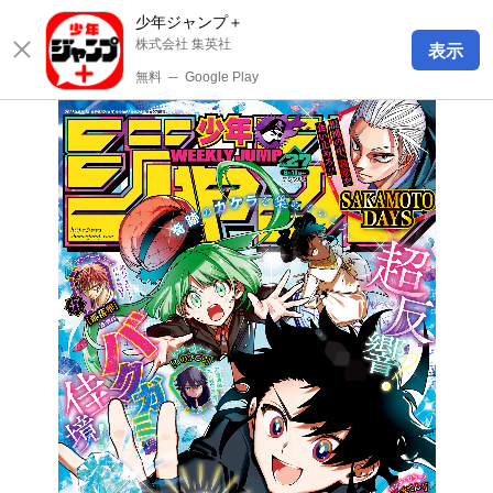
少年ジャンプ＋
株式会社 集英社
表示
無料
─
Google Play