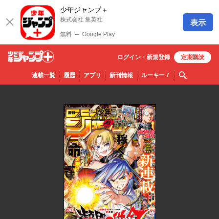
少年ジャンプ＋
株式会社 集英社
表示
無料
─
Google Play
ログイン・
新規
登録
定期購読
少年ジ
検索
連載一覧
履歴
アプリ
新刊情報
ルーキー
！
ャンプ
＋