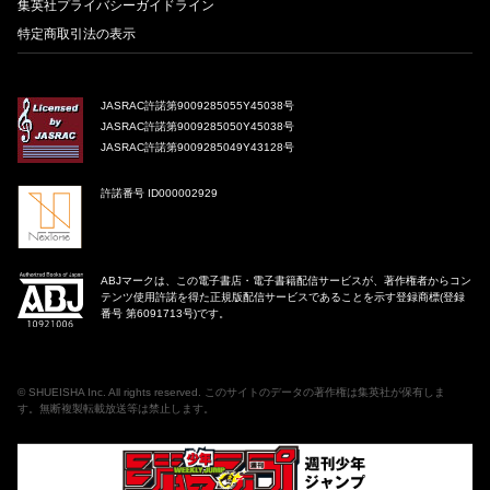
集英社プライバシーガイドライン
特定商取引法の表示
JASRAC許諾第9009285055Y45038号
JASRAC許諾第9009285050Y45038号
JASRAC許諾第9009285049Y43128号
許諾番号 ID000002929
ABJマークは、この電子書店・電子書籍配信サービスが、著作権者からコン
テンツ使用許諾を得た正規版配信サービスであることを示す登録商標(登録
番号 第6091713号)です。
©
SHUEISHA Inc
. All rights reserved. このサイトのデータの著作権は集英社が保有しま
す。無断複製転載放送等は禁止します。