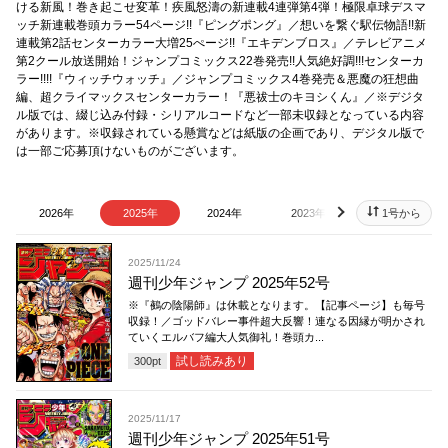
ける新風！巻き起こせ変革！疾風怒濤の新連載4連弾第4弾！極限卓球デスマ
ッチ新連載巻頭カラー54ページ!!『ピングポング』／想いを繋ぐ駅伝物語!!新
連載第2話センターカラー大増25ぺージ!!『エキデンブロス』／テレビアニメ
第2クール放送開始！ジャンプコミックス22巻発売!!人気絶好調!!!センターカ
ラー!!!!『ウィッチウォッチ』／ジャンプコミックス4巻発売＆悪魔の狂想曲
編、超クライマックスセンターカラー！『悪祓士のキヨシくん』／※デジタ
ル版では、綴じ込み付録・シリアルコードなど一部未収録となっている内容
があります。※収録されている懸賞などは紙版の企画であり、デジタル版で
は一部ご応募頂けないものがございます。
2026年
2025年
2024年
2023年
2022年
1号から
next
2025/11/24
週刊少年ジャンプ 2025年52号
※『鵺の陰陽師』は休載となります。【記事ページ】も毎号
収録！／ゴッドバレー事件超大反響！連なる因縁が明かされ
ていくエルバフ編大人気御礼！巻頭カ...
試し読みあり
300
pt
2025/11/17
週刊少年ジャンプ 2025年51号