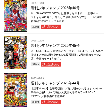
2025/10/13
週刊少年ジャンプ 2025年46号
※「SAKAMOTO DAYS」は休載となります。【記事ペー
ジ】も毎号収録！／尊氏との最終決戦の行方はーー!?武蔵野
合戦超白熱&コミックス最新...
試し読みあり
300
pt
2025/10/06
週刊少年ジャンプ 2025年45号
※「ONE PIECE」は休載となります。【記事ページ】も毎号
収録！／連載2周年突破&人気投票開催！2号連続カラー第2
弾！巻頭カラー!!『カグ...
試し読みあり
310
pt
2025/09/29
週刊少年ジャンプ 2025年44号
【記事ページ】も毎号収録！／遂に明かされるゴッドバレー
事件の全貌!!エルバフ編大人気御礼巻頭カラー!!『ONE
PIECE』／神奈備本部激闘の...
試し読みあり
300
pt