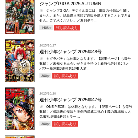
ジャンプGIGA 2025 AUTUMN
※「ジャンプGIGA」デジタル版には、紙版の付録は付属し
ません。また、紙版購入者限定通販を購入することもできま
せん。ご了承ください。／週刊少年...
試し読みあり
1406
pt
2025/10/27
週刊少年ジャンプ 2025年48号
※「カグラバチ」は休載となります。【記事ページ】も毎号
収録！／未知なる出会いがキミを待つ！新時代告げるJネオ
パワー新連載3連弾第1弾!! 大逆...
試し読みあり
300
pt
2025/10/20
週刊少年ジャンプ 2025年47号
※「ONE PIECE」は休載となります。【記事ページ】も毎号
収録！／伝説級の魔法と圧倒的脅威に挑め！魔の海域編大人
気御礼 表紙&巻頭カラー!...
試し読みあり
300
pt