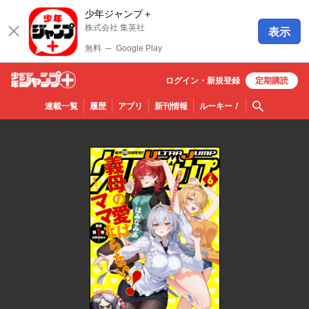
少年ジャンプ＋
株式会社 集英社
表示
無料
─
Google Play
ログイン・
新規
登録
定期購読
少年ジ
検索
連載一覧
履歴
アプリ
新刊情報
ルーキー
！
ャンプ
＋