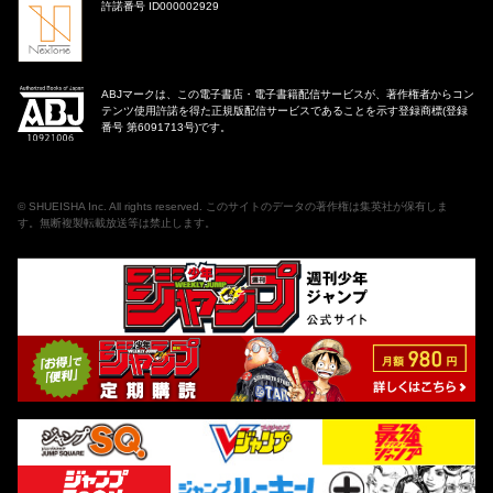
許諾番号 ID000002929
ABJマークは、この電子書店・電子書籍配信サービスが、著作権者からコン
テンツ使用許諾を得た正規版配信サービスであることを示す登録商標(登録
番号 第6091713号)です。
©
SHUEISHA Inc
. All rights reserved. このサイトのデータの著作権は集英社が保有しま
す。無断複製転載放送等は禁止します。