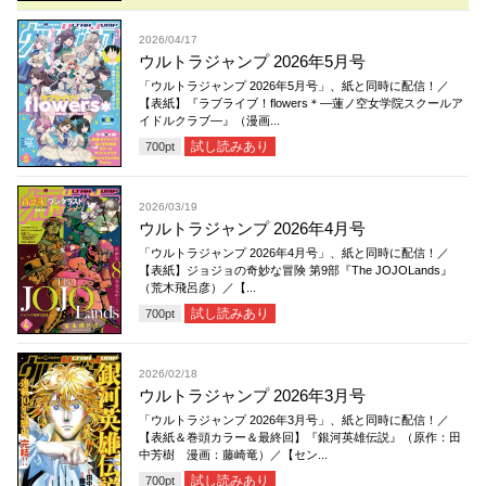
2026/04/17
ウルトラジャンプ 2026年5月号
「ウルトラジャンプ 2026年5月号」、紙と同時に配信！／
【表紙】『ラブライブ！flowers＊―蓮ノ空女学院スクールア
イドルクラブ―』（漫画...
試し読みあり
700
pt
2026/03/19
ウルトラジャンプ 2026年4月号
「ウルトラジャンプ 2026年4月号」、紙と同時に配信！／
【表紙】ジョジョの奇妙な冒険 第9部『The JOJOLands』
（荒木飛呂彦）／【...
試し読みあり
700
pt
2026/02/18
ウルトラジャンプ 2026年3月号
「ウルトラジャンプ 2026年3月号」、紙と同時に配信！／
【表紙＆巻頭カラー＆最終回】『銀河英雄伝説』（原作：田
中芳樹 漫画：藤崎竜）／【セン...
試し読みあり
700
pt