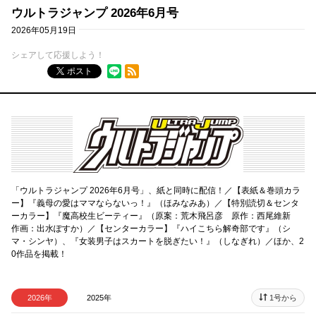
ウルトラジャンプ 2026年6月号
2026年05月19日
シェアして応援しよう！
RSSフィード
ポスト
「ウルトラジャンプ 2026年6月号」、紙と同時に配信！／【表紙＆巻頭カラ
ー】『義母の愛はママならないっ！』（ほみなみあ）／【特別読切＆センタ
ーカラー】『魔高校生ビーティー』（原案：荒木飛呂彦 原作：西尾維新
作画：出水ぽすか）／【センターカラー】『ハイこちら解奇部です』（シ
マ・シンヤ）、『女装男子はスカートを脱ぎたい！』（しなぎれ）／ほか、2
0作品を掲載！
2026年
2025年
1号から