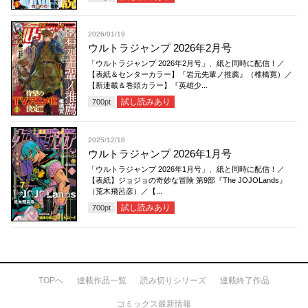
2026/01/19
ウルトラジャンプ 2026年2月号
「ウルトラジャンプ 2026年2月号」、紙と同時に配信！／
【表紙＆センターカラー】『岩元先輩ノ推薦』（椎橋寛）／
【新連載＆巻頭カラー】『英雄少...
試し読みあり
700
pt
2025/12/18
ウルトラジャンプ 2026年1月号
「ウルトラジャンプ 2026年1月号」、紙と同時に配信！／
【表紙】ジョジョの奇妙な冒険 第9部『The JOJOLands』
（荒木飛呂彦）／【...
試し読みあり
700
pt
TOPへ
連載作品一覧
読み切りシリーズ
連載終了作品
コミックス最新情報