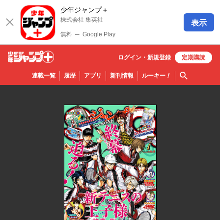
少年ジャンプ＋
株式会社 集英社
表示
無料
─
Google Play
ログイン・
新規
登録
定期購読
少年ジ
検索
連載一覧
履歴
アプリ
新刊情報
ルーキー
！
ャンプ
＋