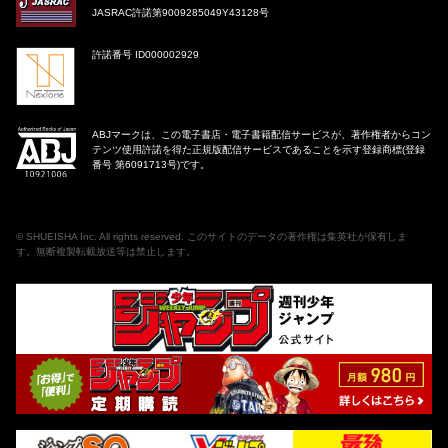
JASRAC許諾第9009285049Y43128号
許諾番号 ID000002929
ABJマークは、この電子書店・電子書籍配信サービスが、著作権者からコン
テンツ使用許諾を得た正規版配信サービスであることを示す登録商標(登録
番号 第6091713号)です。
©
SHUEISHA Inc
. All rights reserved. このサイトのデータの著作権は集英社が保有しま
す。無断複製転載放送等は禁止します。