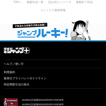
TOPへ
連載作品一覧
読み切りシリーズ
連載終了作品
コミックス最新情報
才能溢れる投稿作が読み放題！ ジャンプルーキー！
ヘルプ／使い方
利用規約
集英社プライバシーガイドライン
特定商取引法の表示
JASRAC許諾第9009285055Y45038号
JASRAC許諾第9009285050Y45038号