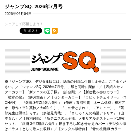
ジャンプSQ. 2026年7月号
2026年06月04日
シェアして応援しよう！
RSSフィード
ポスト
※「ジャンプSQ.」デジタル版には、紙版の付録は付属しません。ご了承くだ
さい。／「ジャンプSQ. 2026年7月号」、紙と同時に配信！／【表紙＆セン
ターカラー】『新テニスの王子様』（許斐剛）／【新連載＆巻頭カラー】
『彼岸の螢』（餅月舞茶）／【センターカラー】『ラビットチェイサー』（Y
OHAN）、『銀魂 3年Z組銀八先生』（作画：青沼裕貴 ネーム構成：雀村ア
オ 原作：空知英秋／大崎知仁）、『この音とまれ！』（アミュー）、『茜
部先生は照れ知らず』（多治見尚哉）、『ましろくんの補講アトリエ』（山
本百八）／【特別付録】『新テニスの王子様』メモリアルポストカード10枚
セット、『銀魂 3年Z組銀八先生』描き下ろしJCきせかえカバー（デジタル版
はイラストとして巻末に収録）／【デジタル版特典】『青の祓魔師 カラー