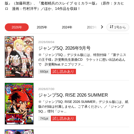
版』（加藤和恵）、『魔都精兵のスレイブ セミカラー版』（原作：タカヒ
ロ 漫画：竹村洋平）／ほか、14作品を収録！
2026年
2025年
2024年
2023年
2022年
1号から
next
2026/08/04
ジャンプSQ. 2026年9月号
※「ジャンプSQ.」デジタル版には、特別付録「『新テニス
の王子様』許斐剛先生新曲CD ラケットに想い出詰め込ん
で 許斐剛feat.テニプリファ...
試し読みあり
660
pt
2026/07/30
ジャンプSQ. RISE 2026 SUMMER
※「ジャンプSQ. RISE 2026 SUMMER」デジタル版には、紙
版の付録は付属しません。ご了承ください。／「ジャンプ
SQ.」増刊「ジャ...
試し読みあり
741
pt