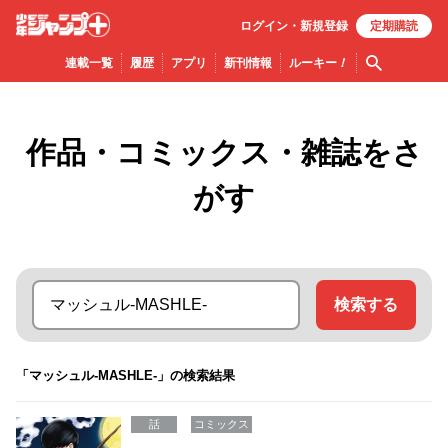
ログイン・
新規
登録
定期購読
少年ジ
検索
連載一覧
履歴
アプリ
新刊情報
ルーキー
！
ャンプ
＋
作品・コミックス・雑誌をさ
がす
検索する
「マッシュル-MASHLE-」の検索結果
話
コミックス