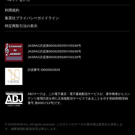
利用規約
集英社プライバシーガイドライン
特定商取引法の表示
JASRAC許諾第9009285055Y45038号
JASRAC許諾第9009285050Y45038号
JASRAC許諾第9009285049Y43128号
許諾番号 ID000002929
ABJマークは、この電子書店・電子書籍配信サービスが、著作権者からコン
テンツ使用許諾を得た正規版配信サービスであることを示す登録商標(登録
番号 第6091713号)です。
©
SHUEISHA Inc
. All rights reserved. このサイトのデータの著作権は集英社が保有しま
す。無断複製転載放送等は禁止します。